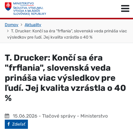
Skočiť na obsah
Skočiť na začiatok stránky
Domov
Aktuality
T. Drucker: Končí sa éra "frflania", slovenská veda prináša viac
výsledkov pre ľudí. Jej kvalita vzrástla o 40 %
T. Drucker: Končí sa éra
"frflania", slovenská veda
prináša viac výsledkov pre
ľudí. Jej kvalita vzrástla o 40
%
15.06.2026
- Tlačové správy - Ministerstvo
Facebook
Zdieľať