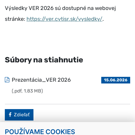
Výsledky VER 2026 sú dostupné na webovej
stránke:
https://ver.cvtisr.sk/vysledky/
.
Súbory na stiahnutie
Prezentácia_VER 2026
15.06.2026
(.pdf, 1.83 MB)
Facebook
Zdieľať
POUŽÍVAME COOKIES