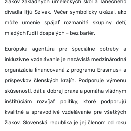
žiakov základných umeleckých škôl a Tanečného
divadla Ifjú Szivek. Večer symbolicky ukázal, ako
môže umenie spájať rozmanité skupiny detí,
mladých ľudí i dospelých
–
bez bariér.
Európska agentúra pre špeciálne potreby a
inkluzívne vzdelávanie je nezávislá medzinárodná
organizácia financovaná z programu Erasmus+ a
príspevkov členských krajín. Podporuje výmenu
skúseností, dát a dobrej praxe a pomáha vládnym
inštitúciám rozvíjať politiky, ktoré podporujú
kvalitné a spravodlivé vzdelávanie pre všetkých
žiakov. Slovenská republika je jej členom od roku