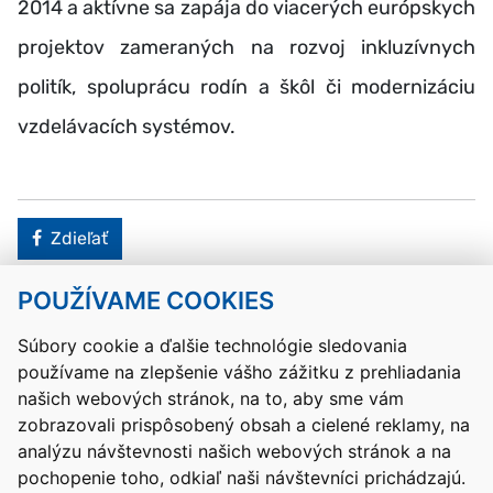
2014 a aktívne sa zapája do viacerých európskych
projektov zameraných na rozvoj inkluzívnych
politík, spoluprácu rodín a škôl či modernizáciu
vzdelávacích systémov.
Facebook
Zdieľať
POUŽÍVAME COOKIES
Návrat hore
Súbory cookie a ďalšie technológie sledovania
používame na zlepšenie vášho zážitku z prehliadania
Kontakty
Mapa stránky
RSS
Vyhlásenie o prístupnosti
našich webových stránok, na to, aby sme vám
Nastavenia cookies
zobrazovali prispôsobený obsah a cielené reklamy, na
Prevádzkovateľom služby je Ministerstvo školstva, výskumu,
analýzu návštevnosti našich webových stránok a na
vývoja a mládeže Slovenskej republiky.
pochopenie toho, odkiaľ naši návštevníci prichádzajú.