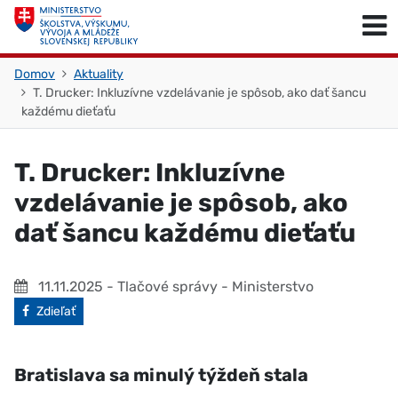
Skočiť na obsah
Skočiť na začiatok stránky
Domov
Aktuality
T. Drucker: Inkluzívne vzdelávanie je spôsob, ako dať šancu
každému dieťaťu
T. Drucker: Inkluzívne
vzdelávanie je spôsob, ako
dať šancu každému dieťaťu
11.11.2025
- Tlačové správy - Ministerstvo
Facebook
Zdieľať
Bratislava sa minulý týždeň stala