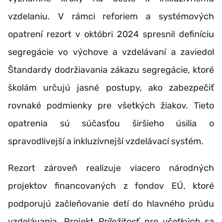
vzdelaniu. V rámci reforiem a systémových
opatrení rezort v októbri 2024 spresnil definíciu
segregácie vo výchove a vzdelávaní a zaviedol
Štandardy dodržiavania zákazu segregácie, ktoré
školám určujú jasné postupy, ako zabezpečiť
rovnaké podmienky pre všetkých žiakov. Tieto
opatrenia sú súčasťou širšieho úsilia o
spravodlivejší a inkluzívnejší vzdelávací systém.
Rezort zároveň realizuje viacero národných
projektov financovaných z fondov EÚ, ktoré
podporujú začleňovanie detí do hlavného prúdu
vzdelávania. Projekt
Príležitosť pre všetkých
sa