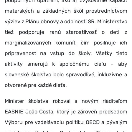
podporných opatrení, ako aj zvyšovanie kapacít
materských a základných škôl prostredníctvom
výziev z Plánu obnovy a odolnosti SR. Ministerstvo
tiež podporuje ranú starostlivosť o deti z
marginalizovaných komunít, čím posilňuje ich
pripravenosť na vstup do školy. Všetky tieto
aktivity smerujú k spoločnému cieľu – aby
slovenské školstvo bolo spravodlivé, inkluzívne a
otvorené pre každé dieťa.
Minister školstva rokoval s novým riaditeľom
EASNIE João Costa, ktorý je zároveň predsedom
Výboru pre vzdelávaciu politiku OECD a bývalým