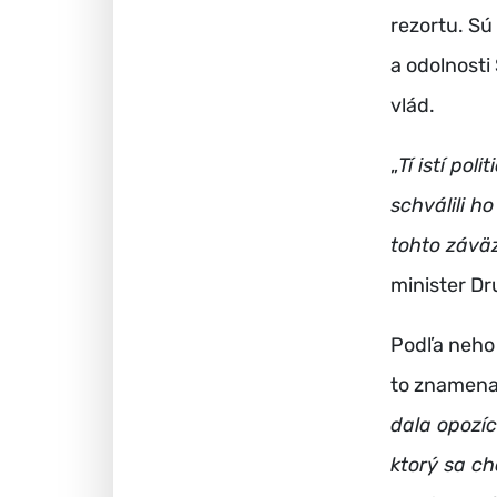
rezortu. Sú
a odolnosti
vlád.
„
Tí istí po
schválili h
tohto záväz
minister Dr
Podľa neho 
to znamenal
dala opozíc
ktorý sa ch