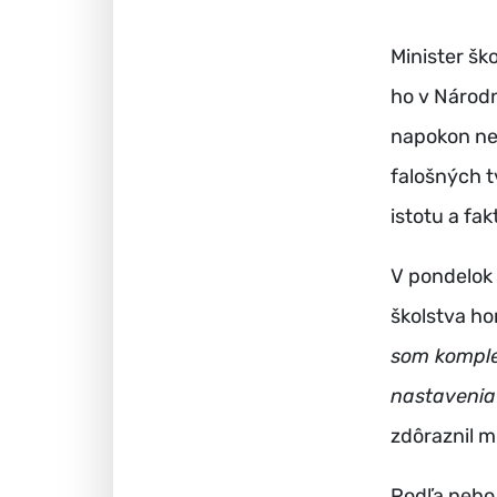
Minister šk
ho v Národn
napokon nepo
falošných t
istotu a fak
V pondelok 
školstva ho
som komple
nastavenia 
zdôraznil mi
Podľa neho 