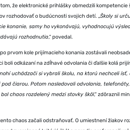
 tom, že elektronické prihlášky obmedzili kompetencie 
ov rozhodovať o budúcnosti svojich detí. „
Školy si urču
acie konanie, samy ho vykonávajú, vyhodnocujú výsle
vydávajú rozhodnutia
,“ povedal.
 po prvom kole prijímacieho konania zostávali neobsa
ci boli odkázaní na zdĺhavé odvolania či ďalšie kolá pri
nohí uchádzači si vybrali školu, na ktorú nechceli ísť,
li pod čiarou. Potom nasledovali odvolania, telefonáty
o bol chaos rozdelený medzi stovky škôl
,“ zdôraznil min
tento chaos začali odstraňovať. O umiestnení žiakov r