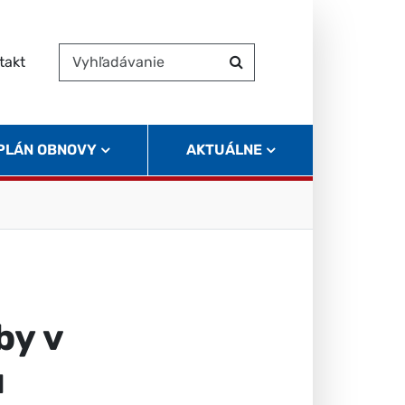
takt
Vyhľadávanie
Hľadať
 PLÁN OBNOVY
AKTUÁLNE
by v
u