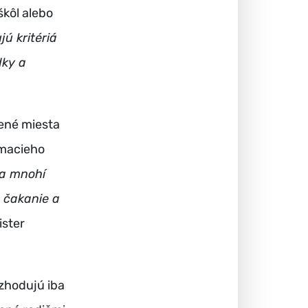
škôl alebo
jú kritériá
dky a
dené miesta
jímacieho
 a mnohí
, čakanie a
ister
ozhodujú iba