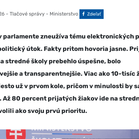
26
- Tlačové správy - Ministerstvo
Facebook
Zdieľať
v parlamente zneužíva tému elektronických p
politický útok. Fakty pritom hovoria jasne. Pr
a stredné školy prebehlo úspešne, bolo
vejšie a transparentnejšie. Viac ako 10-tisíc 
iesto už v prvom kole, pričom v minulosti by s
. Až 80 percent prijatých žiakov ide na stred
volili ako svoju prvú prioritu.