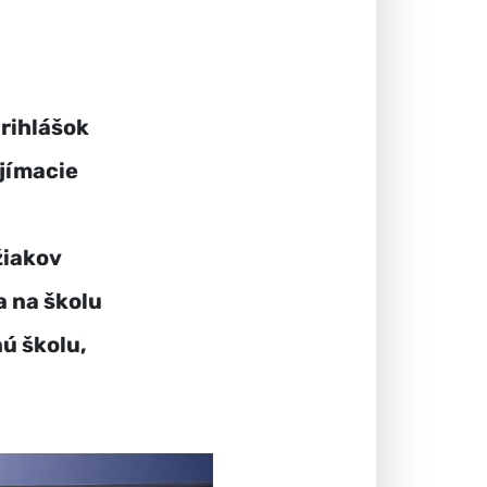
rihlášok
ijímacie
žiakov
a na školu
nú školu,