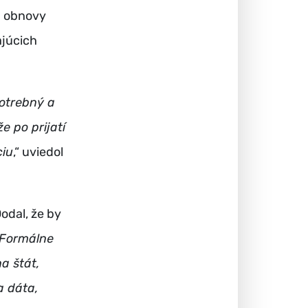
u obnovy
ajúcich
potrebný a
e po prijatí
ciu
,“ uviedol
odal, že by
Formálne
a štát,
a dáta,