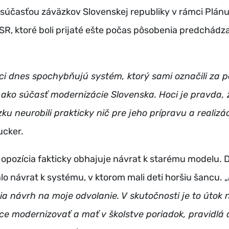
 súčasťou záväzkov Slovenskej republiky v rámci Plán
 SR, ktoré boli prijaté ešte počas pôsobenia predchádz
litici dnes spochybňujú systém, ktorý sami označili za 
o ako súčasť modernizácie Slovenska. Hoci je pravda, ž
ku neurobili prakticky nič pre jeho prípravu a realizá
ucker.
opozícia fakticky obhajuje návrat k starému modelu. D
o návrat k systému, v ktorom mali deti horšiu šancu. „
ia návrh na moje odvolanie. V skutočnosti je to útok n
ce modernizovať a mať v školstve poriadok, pravidlá 