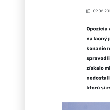
09.06.20
Opozícia 
na lacný 
konanie n
spravodli
získalo m
nedostali
ktorú si z