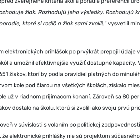
opred zverejnené kritériá škôl a poradie preferencií ur
ozhoduje žiak. Rozhodujú jeho výsledky. Rozhodujú kri
radie, ktoré si rodič a žiak sami zvolili,
“ vysvetlil min
 elektronických prihlášok po prvýkrát prepojil údaje 
kôl a umožnil efektívnejšie využiť dostupné kapacity.
 651 žiakov, ktorí by podľa pravidiel platných do minulé
prvom kole pod čiarou na všetkých školách, získalo mies
ole už v riadnom prijímacom konaní. Zároveň sa 80 pe
akov dostalo na školu, ktorú si zvolili ako svoju prvú prio
roveň v súvislosti s volaním po politickej zodpovednosti
 že elektronické prihlášky nie sú projektom súčasnéh