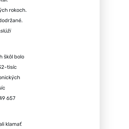
lých rokoch.
 dodržané.
slúži
 škôl bolo
32-tisíc
onických
síc
 49 657
ali klamať