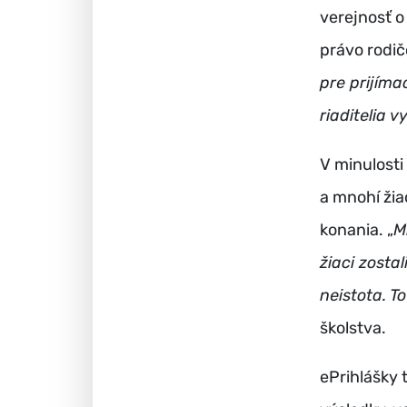
verejnosť o
právo rodič
pre prijím
riaditelia 
V minulosti
a mnohí žia
konania. „
M
žiaci zosta
neistota. T
školstva.
ePrihlášky 