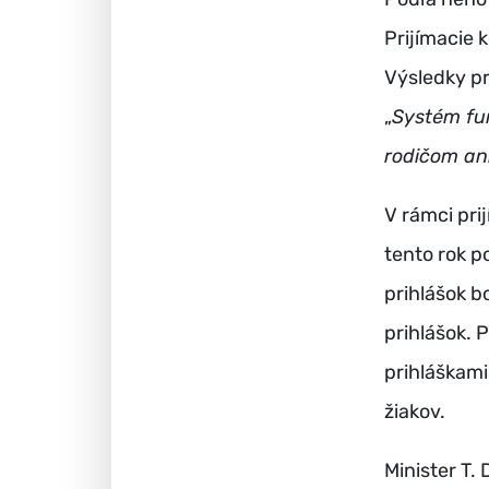
Prijímacie 
Výsledky pr
„
Systém fun
rodičom ani
V rámci pri
tento rok p
prihlášok 
prihlášok. 
prihláškami
žiakov.
Minister T.