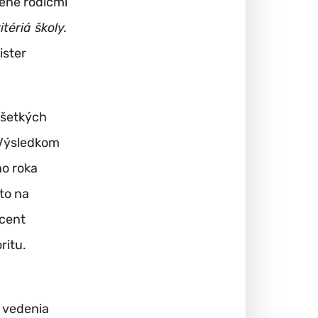
čené rodičmi
tériá školy.
ister
všetkých
 Výsledkom
ho roka
to na
rcent
ritu.
o vedenia