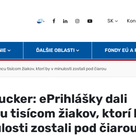
SK
Kon
EDU TV
Facebook
LinkedIn
Instagram
Twitter
NIE
ĎALŠIE OBLASTI
FONDY EÚ A
ncu tisícom žiakov, ktorí by v minulosti zostali pod čiarou
ucker: ePrihlášky dali
 tisícom žiakov, ktorí 
losti zostali pod čiaro