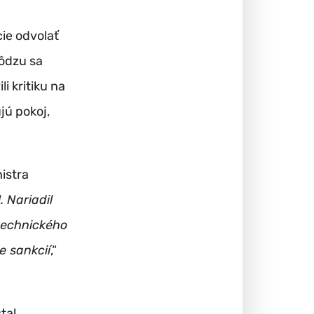
cie odvolať
hôdzu sa
i kritiku na
jú pokoj,
istra
 Nariadil
technického
e sankcií
,“
tal.