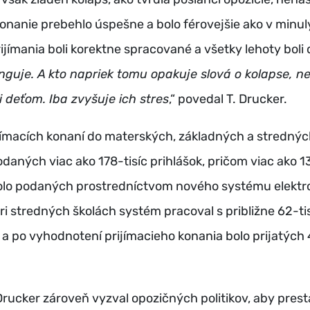
konanie prebehlo úspešne a bolo férovejšie ako v minu
ijímania boli korektne spracované a všetky lehoty boli
guje. A kto napriek tomu opakuje slová o kolapse, ne
 deťom. Iba zvyšuje ich stres
,“ povedal T. Drucker.
jímacích konaní do materských, základných a stredných
odaných viac ako 178-tisíc prihlášok, pričom viac ako 1
bolo podaných prostredníctvom nového systému elektr
Pri stredných školách systém pracoval s približne 62-ti
 a po vyhodnotení prijímacieho konania bolo prijatých
 Drucker zároveň vyzval opozičných politikov, aby prest