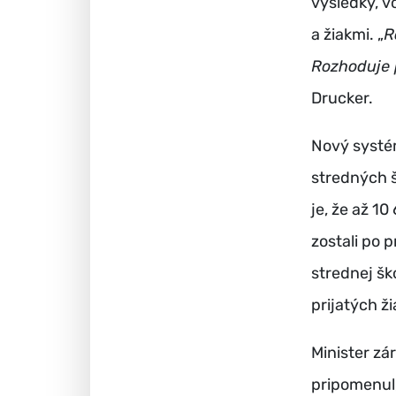
výsledky, v
a žiakmi. „
R
Rozhoduje po
Drucker.
Nový systém
stredných š
je, že až 10
zostali po 
strednej šk
prijatých ži
Minister zá
pripomenul,