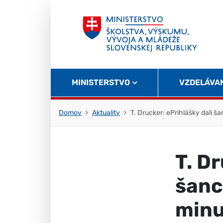
Skočiť na obsah
Skočiť na začiatok stránky
MINISTERSTVO
VZDELÁVA
Domov
Aktuality
T. Drucker: ePrihlášky dali ša
T. Dr
šancu
minu