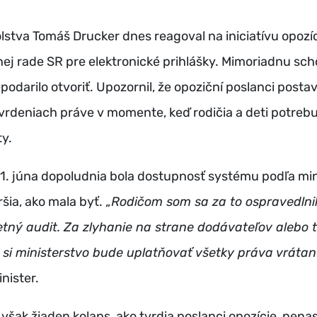
olstva Tomáš Drucker dnes reagoval na iniciatívu opozí
ej rade SR pre elektronické prihlášky. Mimoriadnu sc
darilo otvoriť. Upozornil, že opoziční poslanci postavil
vrdeniach práve v momente, keď rodičia a deti potrebu
ty.
1. júna dopoludnia bola dostupnosť systému podľa min
ršia, ako mala byť.
„Rodičom som sa za to ospravedlnil.
tný audit. Za zlyhanie na strane dodávateľov alebo 
si ministerstvo bude uplatňovať všetky práva vrátan
nister.
však žiaden kolaps, ako tvrdia poslanci opozície, nenas