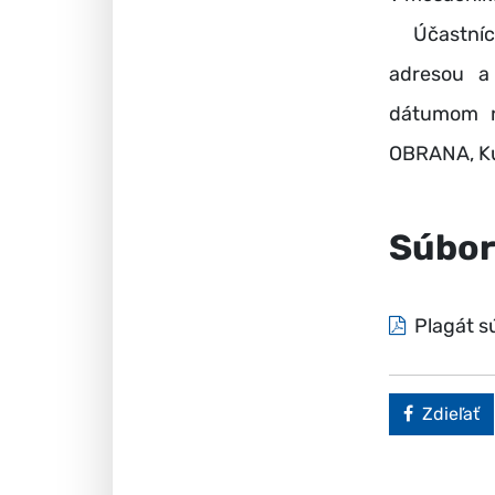
Účastníci 
adresou a
dátumom n
OBRANA, Ku
Súbor
Plagát s
Faceboo
Zdieľať