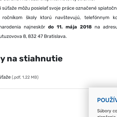
súťaže môžu posielať svoje práce označené spiatočn
 ročníkom školy ktorú navštevujú, telefónnym k
arodenia najneskôr
do 11. mája 2018
na adresu
tuzovova 8, 832 47 Bratislava.
y na stiahnutie
úťaže
(.pdf, 1.22 MB)
k
POUŽÍ
Súbory co