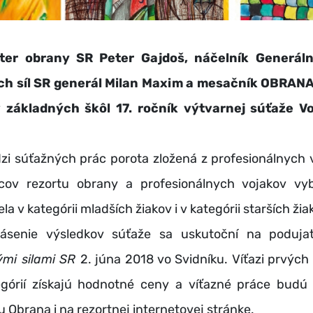
 obrany SR Peter Gajdoš, náčelník Generáln
ch síl SR generál Milan Maxim a mesačník OBRANA
 základných škôl 17. ročník výtvarnej súťaže V
úťažných prác porota zložená z profesionálnych v
ov rezortu obrany a profesionálnych vojakov vyb
ela v kategórii mladších žiakov i v kategórii starších žia
ie výsledkov súťaže sa uskutoční na poduja
ými silami SR
2. júna 2018 vo Svidníku. Víťazi prvých
górií získajú hodnotné ceny a víťazné práce budú
 Obrana i na rezortnej internetovej stránke.