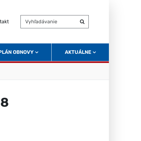
takt
Vyhľadávanie
Hľadať
 PLÁN OBNOVY
AKTUÁLNE
18