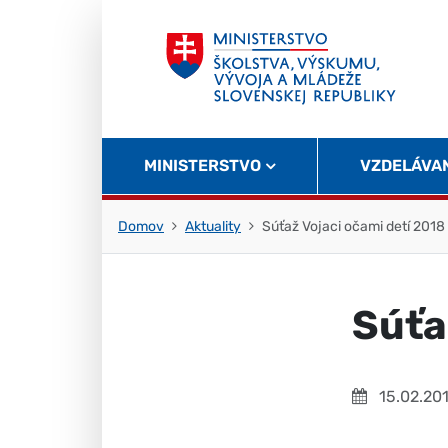
Skočiť na obsah
Skočiť na začiatok stránky
MINISTERSTVO
VZDELÁVA
Domov
Aktuality
Súťaž Vojaci očami detí 2018
Súťa
15.02.20