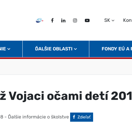
SK
Kon
EDU TV
Facebook
LinkedIn
Instagram
Twitter
NIE
ĎALŠIE OBLASTI
FONDY EÚ A
ž Vojaci očami detí 20
18
- Ďalšie informácie o školstve
Facebook
Zdieľať