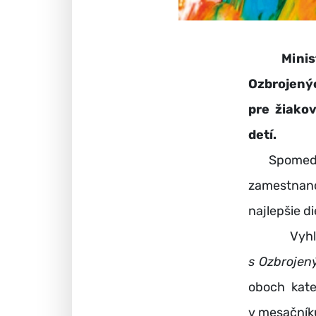
Minister
Ozbrojený
pre žiakov
detí.
Spomedzi s
zamestnanc
najlepšie di
Vyhlásen
s Ozbrojen
oboch kate
v mesačníku