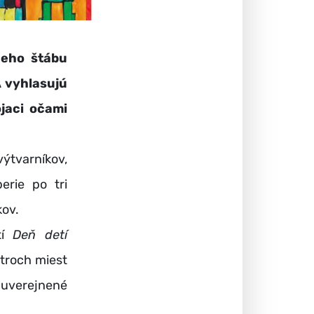
eho štábu
 vyhlasujú
ojaci očami
ýtvarníkov,
erie po tri
kov.
tí
Deň detí
 troch miest
 uverejnené