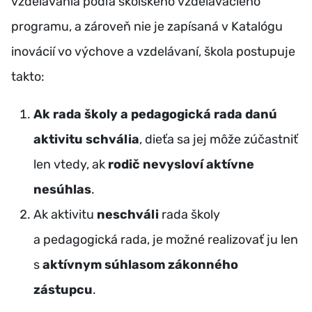
vzdelávania podľa školského vzdelávacieho
programu, a zároveň nie je zapísaná v Katalógu
inovácií vo výchove a vzdelávaní, škola postupuje
takto:
Ak rada školy a pedagogická rada danú
aktivitu schvália
, dieťa sa jej môže zúčastniť
len vtedy, ak
rodič nevysloví aktívne
nesúhlas
.
Ak aktivitu
neschváli
rada školy
a pedagogická rada, je možné realizovať ju len
s
aktívnym súhlasom zákonného
zástupcu
.