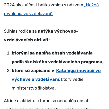
2024 ako súčasť balíka zmien s názvom
„Nežná
revolúcia vo vzdelávaní“.
Súhlas rodiča sa
netýka výchovno-
vzdelávacích aktivít:
ktorými sa napĺňa obsah vzdelávania
podľa školského vzdelávacieho programu,
ktoré sú zapísané v
Katalógu inovácií vo
výchove a vzdelávaní
, ktorý vedie
ministerstvo školstva
.
Ak ide o aktivitu, ktorou sa nenapĺňa obsah