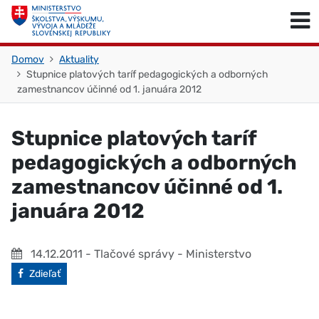
Skočiť na obsah
Skočiť na začiatok stránky
Domov
Aktuality
Stupnice platových taríf pedagogických a odborných
zamestnancov účinné od 1. januára 2012
Stupnice platových taríf
pedagogických a odborných
zamestnancov účinné od 1.
januára 2012
14.12.2011
- Tlačové správy - Ministerstvo
Facebook
Zdieľať