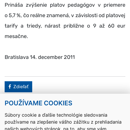
Prináša zvýšenie platov pedagógov v priemere
o 5,7 %, čo reálne znamená, v závislosti od platovej
tarify a triedy, nárast približne o 9 až 60 eur
mesačne.
Bratislava 14. december 2011
Facebook
Zdieľať
POUŽÍVAME COOKIES
Návrat hore
Súbory cookie a ďalšie technológie sledovania
používame na zlepšenie vášho zážitku z prehliadania
Kontakty
Mapa stránky
RSS
Vyhlásenie o prístupnosti
našich webových stránok, na to, aby sme vám
Nastavenia cookies