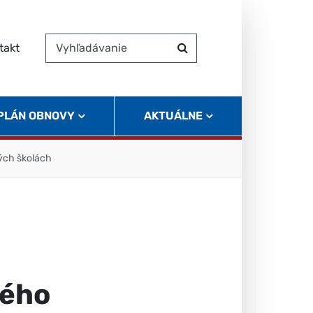
takt
Vyhľadávanie
Hľadať
 PLÁN OBNOVY
AKTUÁLNE
ých školách
vého