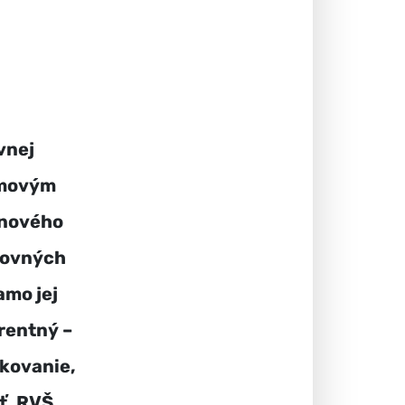
vnej
émovým
 nového
covných
amo jej
rentný –
nkovanie,
ť. RVŠ,