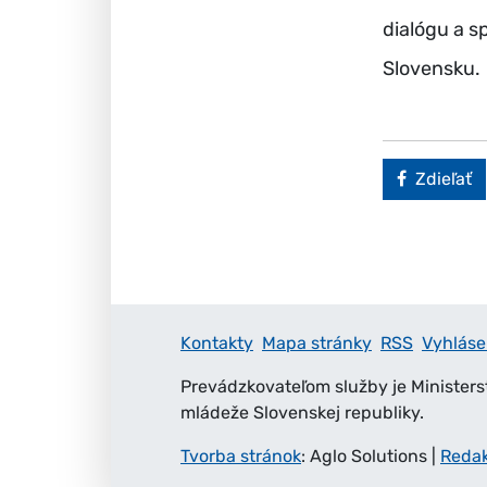
dialógu a s
Slovensku.
Faceboo
Zdieľať
Kontakty
Mapa stránky
RSS
Vyhláse
Prevádzkovateľom služby je Ministers
mládeže Slovenskej republiky.
Tvorba stránok
: Aglo Solutions
|
Reda