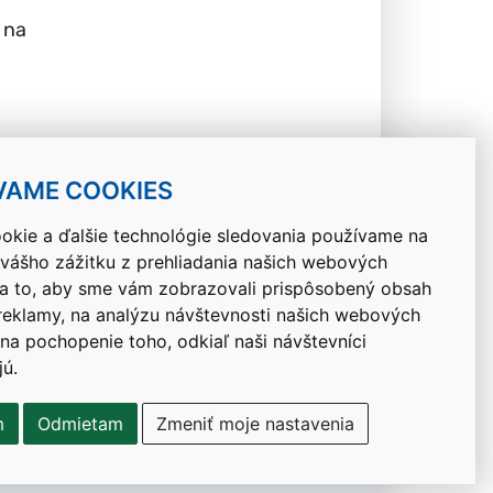
 na
VAME COOKIES
okie a ďalšie technológie sledovania používame na
 vášho zážitku z prehliadania našich webových
Návrat hore
na to, aby sme vám zobrazovali prispôsobený obsah
 reklamy, na analýzu návštevnosti našich webových
 na pochopenie toho, odkiaľ naši návštevníci
jú.
m
Odmietam
Zmeniť moje nastavenia