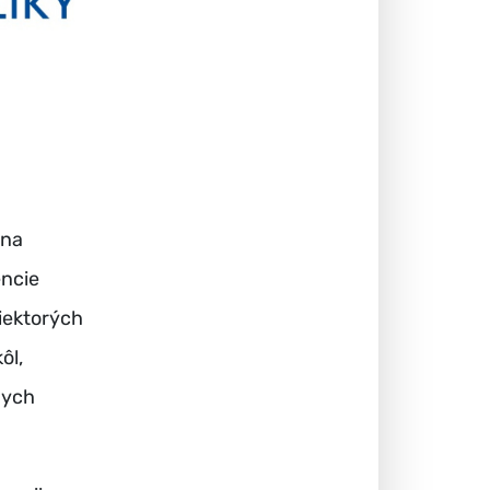
ona
ncie
iektorých
ôl,
nych