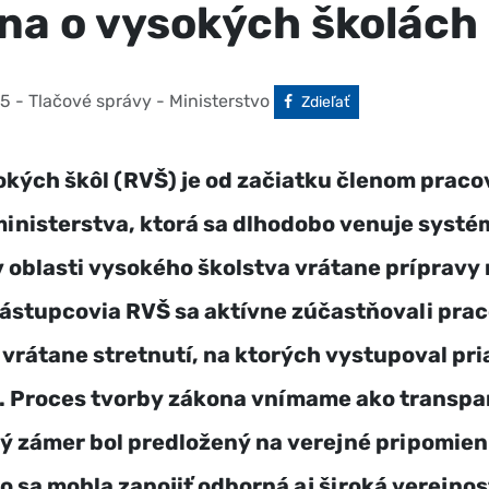
na o vysokých školách
25
- Tlačové správy - Ministerstvo
Facebook
Zdieľať
kých škôl (RVŠ) je od začiatku členom praco
inisterstva, ktorá sa dlhodobo venuje syst
oblasti vysokého školstva vrátane prípravy
ástupcovia RVŠ sa aktívne zúčastňovali pra
 vrátane stretnutí, na ktorých vystupoval pri
. Proces tvorby zákona vnímame ako transpa
ý zámer bol predložený na verejné pripomie
o sa mohla zapojiť odborná aj široká verejnos