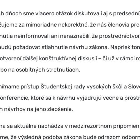
h dňoch sme viacero otázok diskutovali aj s predsed
žujeme za mimoriadne nekorektné, že nás členovia pr
nutia neinformovali ani nenaznačili, že prostredníctv
budú požadovať stiahnutie návrhu zákona. Napriek to
tvorení ďalšej konštruktívnej diskusii – či už v rámci
ebo na osobitných stretnutiach.
nímame prístup Študentskej rady vysokých škôl a Slov
konferencie, ktoré sa k návrhu vyjadrujú vecne a pros
 návrhov na jeho zlepšenie.
na sa aktuálne nachádza v medzirezortnom pripomie
ríme, že výsledná podoba zákona bude odrazom odbor