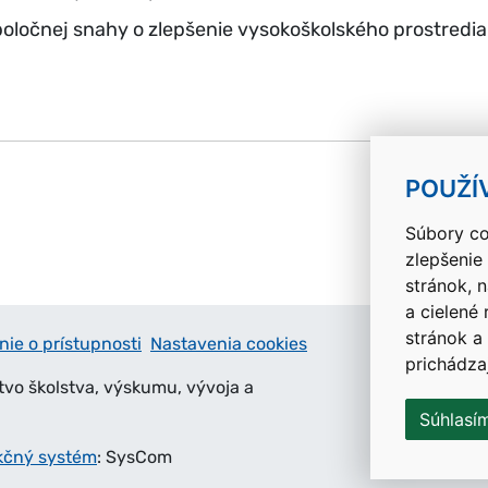
poločnej snahy o zlepšenie vysokoškolského prostredia
k
POUŽÍ
Súbory co
zlepšenie
stránok, 
a cielené
stránok a
nie o prístupnosti
Nastavenia cookies
prichádza
tvo školstva, výskumu, vývoja a
Súhlasí
kčný systém
: SysCom