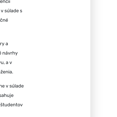
encii
v súlade s
nčné
ry a
ré návrhy
u, a v
aženia.
ne v súlade
sahuje
e študentov