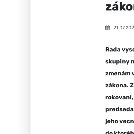
záko
21.07.20
Rada vyso
skupiny m
zmenám v 
zákona. Z
rokovaní,
predseda
jeho vecn
do ktoréh