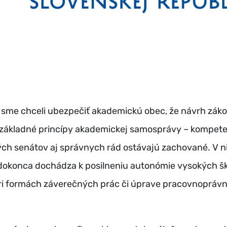
 sme chceli ubezpečiť akademickú obec, že návrh zák
základné princípy akademickej samosprávy – kompete
ch senátov aj správnych rád ostávajú zachované. V n
dokonca dochádza k posilneniu autonómie vysokých šk
pri formách záverečných prác či úprave pracovnopráv