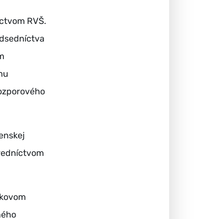
níctvom RVŠ.
edsedníctva
om
mu
 rozporového
enskej
tredníctvom
nkovom
ného