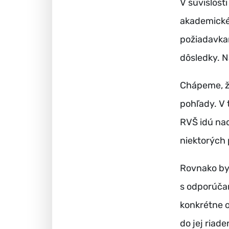
V súvislost
akademické
požiadavkam
dôsledky. N
Chápeme, že
pohľady. V 
RVŠ idú nad
niektorých 
Rovnako by 
s odporúča
konkrétne o
do jej riade