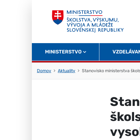
Skočiť na obsah
Skočiť na začiatok stránky
MINISTERSTVO
VZDELÁVA
Domov
Aktuality
Stanovisko ministerstva ško
Stan
škol
vyso