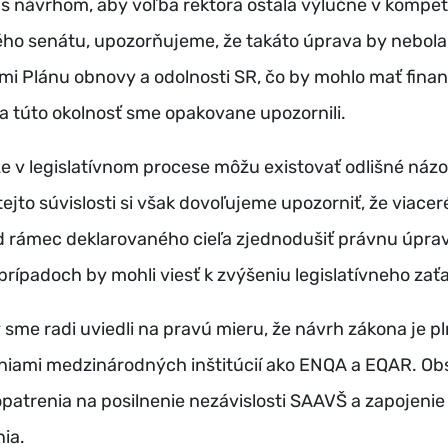
i s návrhom, aby voľba rektora ostala výlučne v kompet
ho senátu, upozorňujeme, že takáto úprava by nebola 
i Plánu obnovy a odolnosti SR, čo by mohlo mať fina
a túto okolnosť sme opakovane upozornili.
 v legislatívnom procese môžu existovať odlišné názo
tejto súvislosti si však dovoľujeme upozorniť, že viace
 rámec deklarovaného cieľa zjednodušiť právnu úprav
prípadoch by mohli viesť k zvýšeniu legislatívneho zať
sme radi uviedli na pravú mieru, že návrh zákona je pl
niami medzinárodných inštitúcií ako ENQA a EQAR. Ob
patrenia na posilnenie nezávislosti SAAVŠ a zapojeni
nia.