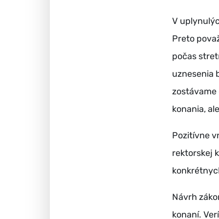
V uplynulýc
Preto pova
počas stret
uznesenia 
zostávame o
konania, al
Pozitívne v
rektorskej 
konkrétnych
Návrh záko
konaní. Ve