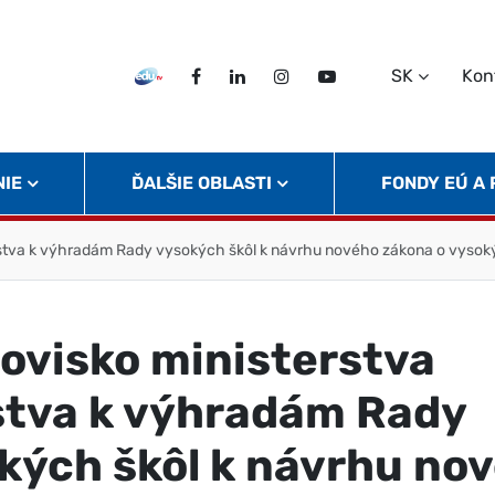
SK
Kon
EDU TV
Facebook
LinkedIn
Instagram
Twitter
NIE
ĎALŠIE OBLASTI
FONDY EÚ A
lstva k výhradám Rady vysokých škôl k návrhu nového zákona o vysok
ovisko ministerstva
stva k výhradám Rady
kých škôl k návrhu no