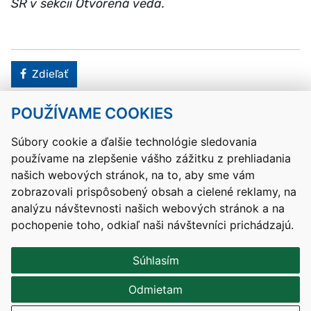
SR v sekcii Otvorená veda.
Facebook
Zdieľať
POUŽÍVAME COOKIES
Návrat hore
Súbory cookie a ďalšie technológie sledovania
používame na zlepšenie vášho zážitku z prehliadania
Kontakty
Mapa stránky
RSS
Vyhlásenie o prístupnosti
našich webových stránok, na to, aby sme vám
Nastavenia cookies
zobrazovali prispôsobený obsah a cielené reklamy, na
Prevádzkovateľom služby je Ministerstvo školstva, výskumu,
analýzu návštevnosti našich webových stránok a na
vývoja a mládeže Slovenskej republiky.
pochopenie toho, odkiaľ naši návštevníci prichádzajú.
Tvorba stránok
: Aglo Solutions
Redakčný systém
: SysCom
Súhlasím
Odmietam