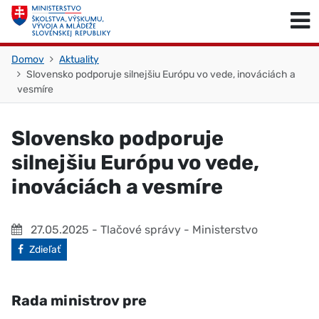
Skočiť na obsah
Skočiť na začiatok stránky
Domov
Aktuality
Slovensko podporuje silnejšiu Európu vo vede, inováciách a
vesmíre
Slovensko podporuje
silnejšiu Európu vo vede,
inováciách a vesmíre
27.05.2025
- Tlačové správy - Ministerstvo
Facebook
Zdieľať
Rada ministrov pre