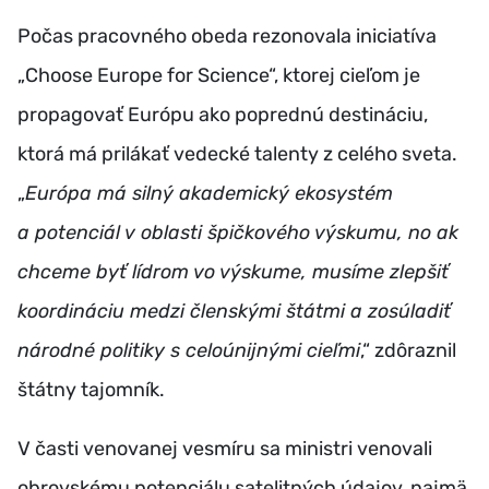
Počas pracovného obeda rezonovala iniciatíva
„Choose Europe for Science“, ktorej cieľom je
propagovať Európu ako poprednú destináciu,
ktorá má prilákať vedecké talenty z celého sveta.
„
Európa má silný akademický ekosystém
a potenciál v oblasti špičkového výskumu, no ak
chceme byť lídrom vo výskume, musíme zlepšiť
koordináciu medzi členskými štátmi a zosúladiť
národné politiky s celoúnijnými cieľmi
,“ zdôraznil
štátny tajomník.
V časti venovanej vesmíru sa ministri venovali
obrovskému potenciálu satelitných údajov, najmä