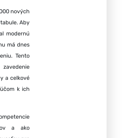
 000 nových
 tabule. Aby
val modernú
omu má dnes
eniu. Tento
zavedenie
ly a celkové
kľúčom k ich
 kompetencie
mov a ako