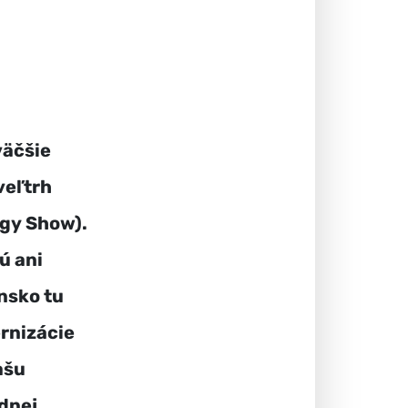
väčšie
veľtrh
ogy Show).
ú ani
nsko tu
rnizácie
ašu
ednej