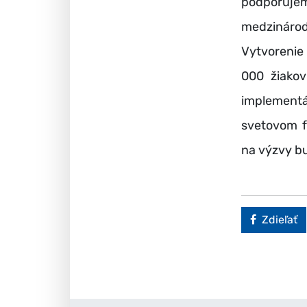
podporujem
medzinárod
Vytvorenie
000 žiakov
implementá
svetovom f
na výzvy b
Faceboo
Zdieľať