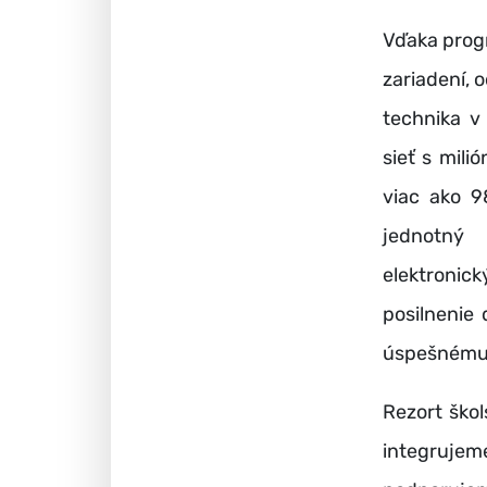
Vďaka prog
zariadení, 
technika v
sieť s mil
viac ako 9
jednotný
elektronick
posilnenie 
úspešnému u
Rezort škol
integruje