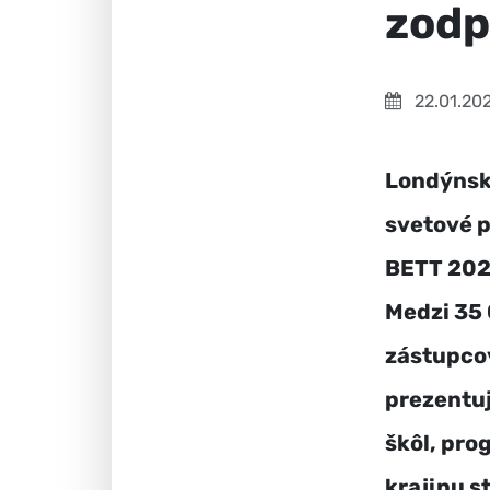
zodp
22.01.20
Londýnske
svetové p
BETT 2026
Medzi 35 
zástupcov
prezentuj
škôl, pro
krajinu s