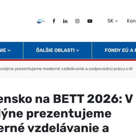
SK
Kon
EDU TV
Facebook
LinkedIn
Instagram
Twitter
NIE
ĎALŠIE OBLASTI
FONDY EÚ A
Londýne prezentujeme moderné vzdelávanie a zodpovednú prácu s AI
ensko na BETT 2026: V
ýne prezentujeme
rné vzdelávanie a