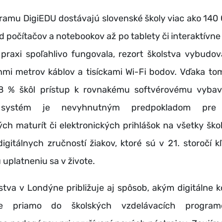
ramu DigiEDU dostávajú slovenské školy viac ako 140
od počítačov a notebookov až po tablety či interaktívne
 praxi spoľahlivo fungovala, rezort školstva vybudo
iónmi metrov káblov a tisíckami Wi-Fi bodov. Vďaka t
8 % škôl prístup k rovnakému softvérovému vybav
 systém je nevyhnutným predpokladom pre 
ých maturít či elektronických prihlášok na všetky ško
digitálnych zručností žiakov, ktoré sú v 21. storočí 
platneniu sa v živote.
stva v Londýne približuje aj spôsob, akým digitálne
me priamo do školských vzdelávacích progra