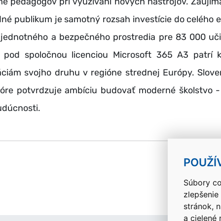
e pedagógov pri využívaní nových nástrojov. Zaujím
né publikum je samotný rozsah investície do celého 
 jednotného a bezpečného prostredia pre 83 000 uči
 pod spoločnou licenciou Microsoft 365 A3 patrí 
ciám svojho druhu v regióne strednej Európy. Slove
óre potvrdzuje ambíciu budovať moderné školstvo -
udúcnosti.
k
POUŽÍ
Súbory co
zlepšenie
stránok, 
a cielené