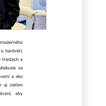
e moderného
o hardvéri,
 triedach a
diskusie sa
avami a ako
je aj cieľom
ávaní, aby
.