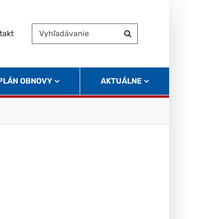
takt
Vyhľadávanie
Hľadať
 PLÁN OBNOVY
AKTUÁLNE