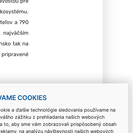
avosťou pre
ekosystému.
teľov a 790
k najväčším
nsko tak na
 pripravené
VAME COOKIES
okie a ďalšie technológie sledovania používame na
 vášho zážitku z prehliadania našich webových
Návrat hore
na to, aby sme vám zobrazovali prispôsobený obsah
 reklamy, na analýzu návštevnosti našich webových