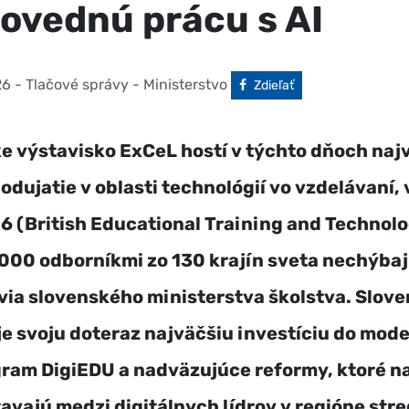
ovednú prácu s AI
26
- Tlačové správy - Ministerstvo
Facebook
Zdieľať
 výstavisko ExCeL hostí v týchto dňoch naj
odujatie v oblasti technológií vo vzdelávaní, 
 (British Educational Training and Technol
000 odborníkmi zo 130 krajín sveta nechýbaj
ia slovenského ministerstva školstva. Slove
e svoju doteraz najväčšiu investíciu do mode
gram DigiEDU a nadväzujúce reformy, ktoré n
tavajú medzi digitálnych lídrov v regióne str