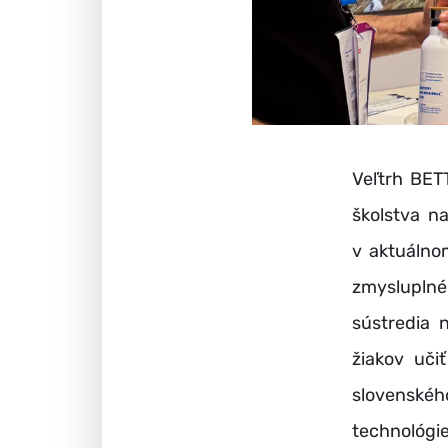
Veľtrh BET
školstva n
v aktuálno
zmysluplné
sústredia 
žiakov učiť
slovenské
technológie