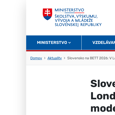
Skočiť na obsah
Skočiť na začiatok stránky
MINISTERSTVO
VZDELÁVA
Domov
Aktuality
Slovensko na BETT 2026: V 
Slov
Lond
mode