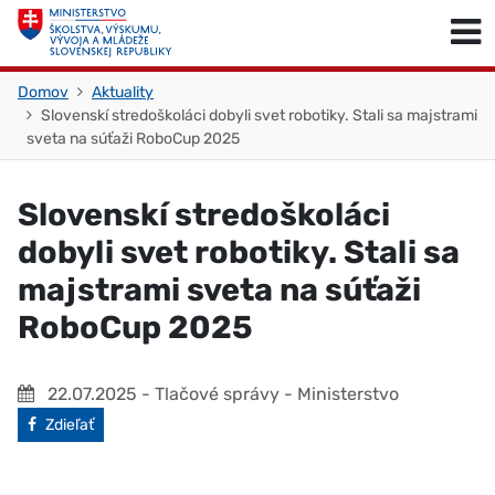
Skočiť na obsah
Skočiť na začiatok stránky
Domov
Aktuality
Slovenskí stredoškoláci dobyli svet robotiky. Stali sa majstrami
sveta na súťaži RoboCup 2025
Slovenskí stredoškoláci
dobyli svet robotiky. Stali sa
majstrami sveta na súťaži
RoboCup 2025
22.07.2025
- Tlačové správy - Ministerstvo
Facebook
Zdieľať