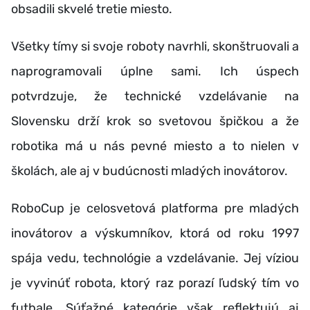
obsadili skvelé tretie miesto.
Všetky tímy si svoje roboty navrhli, skonštruovali a
naprogramovali úplne sami. Ich úspech
potvrdzuje, že technické vzdelávanie na
Slovensku drží krok so svetovou špičkou a že
robotika má u nás pevné miesto a to nielen v
školách, ale aj v budúcnosti mladých inovátorov.
RoboCup je celosvetová platforma pre mladých
inovátorov a výskumníkov, ktorá od roku 1997
spája vedu, technológie a vzdelávanie. Jej víziou
je vyvinúť robota, ktorý raz porazí ľudský tím vo
futbale. Súťažné kategórie však reflektujú aj