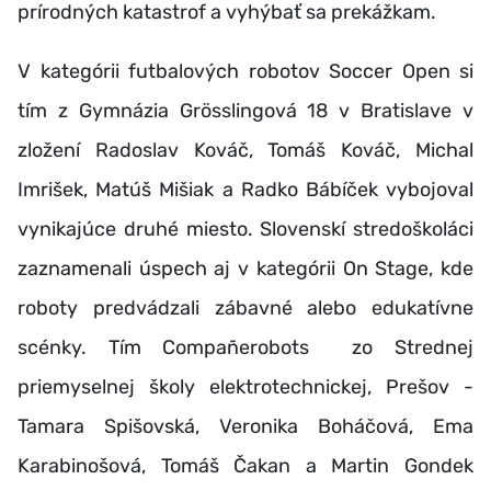
prírodných katastrof a vyhýbať sa prekážkam.
V kategórii futbalových robotov Soccer Open si
tím z Gymnázia Grösslingová 18 v Bratislave v
zložení Radoslav Kováč, Tomáš Kováč, Michal
Imrišek, Matúš Mišiak a Radko Bábíček vybojoval
vynikajúce druhé miesto. Slovenskí stredoškoláci
zaznamenali úspech aj v kategórii On Stage, kde
roboty predvádzali zábavné alebo edukatívne
scénky. Tím Compañerobots zo Strednej
priemyselnej školy elektrotechnickej, Prešov -
Tamara Spišovská, Veronika Boháčová, Ema
Karabinošová, Tomáš Čakan a Martin Gondek