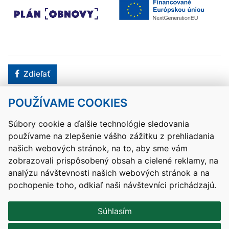
Facebook
Zdieľať
POUŽÍVAME COOKIES
Návrat hore
Súbory cookie a ďalšie technológie sledovania
používame na zlepšenie vášho zážitku z prehliadania
Kontakty
Mapa stránky
RSS
Vyhlásenie o prístupnosti
našich webových stránok, na to, aby sme vám
Nastavenia cookies
zobrazovali prispôsobený obsah a cielené reklamy, na
Prevádzkovateľom služby je Ministerstvo školstva, výskumu,
analýzu návštevnosti našich webových stránok a na
vývoja a mládeže Slovenskej republiky.
pochopenie toho, odkiaľ naši návštevníci prichádzajú.
Tvorba stránok
: Aglo Solutions
Redakčný systém
: SysCom
Súhlasím