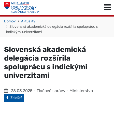
Skočiť na obsah
Skočiť na začiatok stránky
Domov
Aktuality
Slovenská akademická delegácia rozšírila spoluprácu s
indickými univerzitami
Slovenská akademická
delegácia rozšírila
spoluprácu s indickými
univerzitami
28.03.2025
- Tlačové správy - Ministerstvo
Facebook
Zdieľať