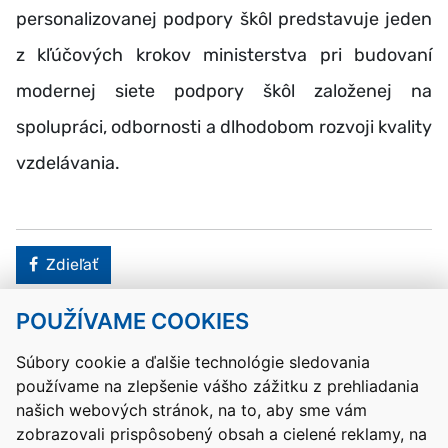
personalizovanej podpory škôl predstavuje jeden
z kľúčových krokov ministerstva pri budovaní
modernej siete podpory škôl založenej na
spolupráci, odbornosti a dlhodobom rozvoji kvality
vzdelávania.
Facebook
Zdieľať
POUŽÍVAME COOKIES
Návrat hore
Súbory cookie a ďalšie technológie sledovania
používame na zlepšenie vášho zážitku z prehliadania
Kontakty
Mapa stránky
RSS
Vyhlásenie o prístupnosti
našich webových stránok, na to, aby sme vám
Nastavenia cookies
zobrazovali prispôsobený obsah a cielené reklamy, na