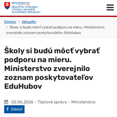
Skočiť na obsah
Skočiť na začiatok stránky
Domov
Aktuality
Školy si budú môcť vybrať podporu na mieru. Ministerstvo
zverejnilo zoznam poskytovateľov EduHubov
Školy si budú môcť vybrať
podporu na mieru.
Ministerstvo zverejnilo
zoznam poskytovateľov
EduHubov
02.06.2026
- Tlačové správy - Ministerstvo
Facebook
Zdieľať