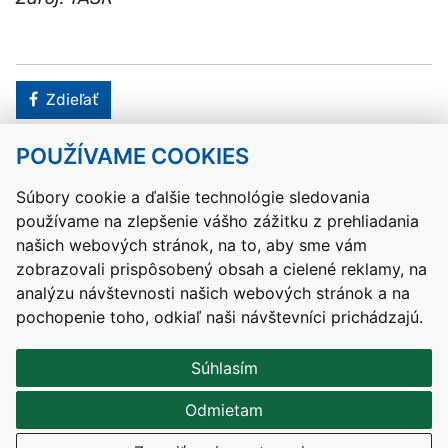
Facebook
Zdieľať
POUŽÍVAME COOKIES
Návrat hore
Súbory cookie a ďalšie technológie sledovania
používame na zlepšenie vášho zážitku z prehliadania
Kontakty
Mapa stránky
RSS
Vyhlásenie o prístupnosti
našich webových stránok, na to, aby sme vám
Nastavenia cookies
zobrazovali prispôsobený obsah a cielené reklamy, na
Prevádzkovateľom služby je Ministerstvo školstva, výskumu,
analýzu návštevnosti našich webových stránok a na
vývoja a mládeže Slovenskej republiky.
pochopenie toho, odkiaľ naši návštevníci prichádzajú.
Tvorba stránok
: Aglo Solutions
Redakčný systém
: SysCom
Súhlasím
Odmietam