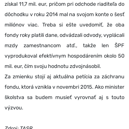
získal 11,7 mil. eur, pričom pri odchode riaditeľa do
dôchodku v roku 2014 mal na svojom konte o šesť
miliónov viac. Treba si ešte uvedomiť, že oba
fondy roky platili dane, odvádzali odvody, vyplácali
mzdy zamestnancom atď., takže len ŠPF
vyprodukoval efektívnym hospodárením okolo 50
mil. eur, čím svoju hodnotu zdvojnásobil.
Za zmienku stojí aj aktuálna petícia za záchranu
fondu, ktorá vznikla v novembri 2015. Ako minister
školstva sa budem musieť vyrovnať aj s touto
výzvou.
Zdroj: TASR