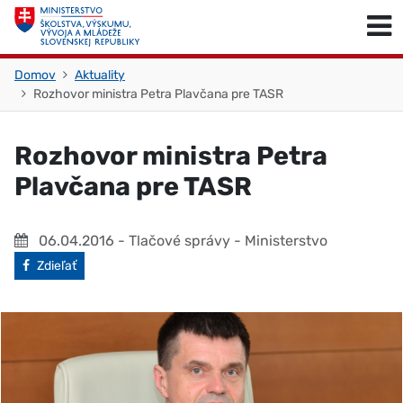
Skočiť na obsah
Skočiť na začiatok stránky
Domov
Aktuality
Rozhovor ministra Petra Plavčana pre TASR
Rozhovor ministra Petra
Plavčana pre TASR
06.04.2016
- Tlačové správy - Ministerstvo
Facebook
Zdieľať