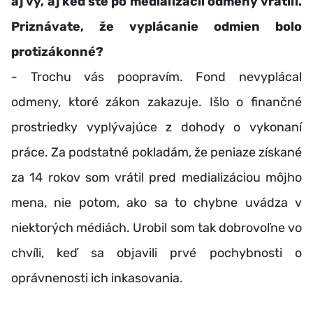
aj vy, aj keď ste po medializácii odmeny vrátili.
Priznávate, že vyplácanie odmien bolo
protizákonné?
- Trochu vás poopravím. Fond nevyplácal
odmeny, ktoré zákon zakazuje. Išlo o finančné
prostriedky vyplývajúce z dohody o vykonaní
práce. Za podstatné pokladám, že peniaze získané
za 14 rokov som vrátil pred medializáciou môjho
mena, nie potom, ako sa to chybne uvádza v
niektorých médiách. Urobil som tak dobrovoľne vo
chvíli, keď sa objavili prvé pochybnosti o
oprávnenosti ich inkasovania.