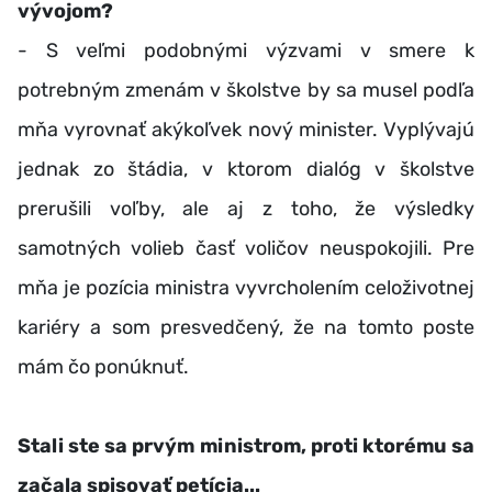
vývojom?
- S veľmi podobnými výzvami v smere k
potrebným zmenám v školstve by sa musel podľa
mňa vyrovnať akýkoľvek nový minister. Vyplývajú
jednak zo štádia, v ktorom dialóg v školstve
prerušili voľby, ale aj z toho, že výsledky
samotných volieb časť voličov neuspokojili. Pre
mňa je pozícia ministra vyvrcholením celoživotnej
kariéry a som presvedčený, že na tomto poste
mám čo ponúknuť.
Stali ste sa prvým ministrom, proti ktorému sa
začala spisovať petícia...