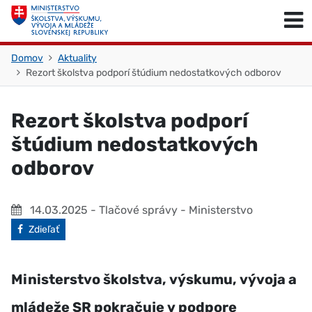
Skočiť na obsah
Skočiť na začiatok stránky
Domov
Aktuality
Rezort školstva podporí štúdium nedostatkových odborov
Rezort školstva podporí
štúdium nedostatkových
odborov
14.03.2025
- Tlačové správy - Ministerstvo
Facebook
Zdieľať
Ministerstvo školstva, výskumu, vývoja a
mládeže SR pokračuje v podpore