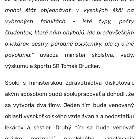
mohol štát objednávať u vysokých škôl na
vybraných fakultách - isté typy, počty
študentov, ktoré nám chýbajú. Ide predovšetkým
o lekárov, sestry, pôrodné asistentky, ale aj o iné
povolania,“
uvádza minister školstva, vedy,
výskumu a športu SR Tomáš Drucker.
Spolu s ministerskou zdravotníctva diskutovali,
akým spôsobom budú spolupracovať a dohodli, že
sa vytvoria dva tímy. Jeden tím bude venovaný
oblasti vysokoškolského vzdelávania a nedostatku
lekárov a sestier. Druhý tím sa bude venovať
otázke možností paralelného vzdelávania