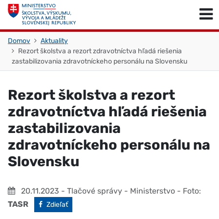
Skočiť na obsah
Skočiť na začiatok stránky
Domov
Aktuality
Rezort školstva a rezort zdravotníctva hľadá riešenia
zastabilizovania zdravotníckeho personálu na Slovensku
Rezort školstva a rezort
zdravotníctva hľadá riešenia
zastabilizovania
zdravotníckeho personálu na
Slovensku
20.11.2023
- Tlačové správy - Ministerstvo
- Foto:
TASR
Facebook
Zdieľať