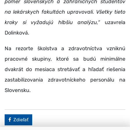
pomer slovenských a zahraničných študentov
na lekárskych fakultách upravovali. Všetky tieto
kroky si vyžadujú hlbšiu analýzu,“
uzavrela
Dolinková.
Na rezorte školstva a zdravotníctva vzniknú
pracovné skupiny, ktoré sa budú minimálne
dvakrát do mesiaca stretávať a hľadať riešenia
zastabilizovania zdravotníckeho personálu na
Slovensku.
Facebook
Zdieľať