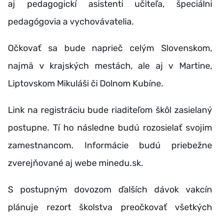
aj pedagogickí asistenti učiteľa, špeciálni
pedagógovia a vychovávatelia.
Očkovať sa bude naprieč celým Slovenskom,
najmä v krajských mestách, ale aj v Martine,
Liptovskom Mikuláši či Dolnom Kubíne.
Link na registráciu bude riaditeľom škôl zasielaný
postupne. Tí ho následne budú rozosielať svojim
zamestnancom. Informácie budú priebežne
zverejňované aj webe minedu.sk.
S postupným dovozom ďalších dávok vakcín
plánuje rezort školstva preočkovať všetkých