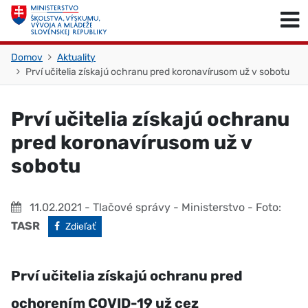
Skočiť na obsah
Skočiť na začiatok stránky
Domov
Aktuality
Prví učitelia získajú ochranu pred koronavírusom už v sobotu
Prví učitelia získajú ochranu
pred koronavírusom už v
sobotu
11.02.2021
- Tlačové správy - Ministerstvo
- Foto:
TASR
Facebook
Zdieľať
Prví učitelia získajú ochranu pred
ochorením COVID-19 už cez