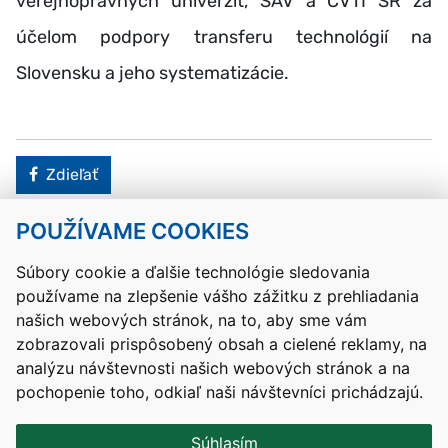
verejnoprávnych univerzít, SAV a CVTI SR za
účelom podpory transferu technológií na
Slovensku a jeho systematizácie.
Facebook
Zdieľať
POUŽÍVAME COOKIES
Návrat hore
Súbory cookie a ďalšie technológie sledovania
používame na zlepšenie vášho zážitku z prehliadania
Kontakty
Mapa stránky
RSS
Vyhlásenie o prístupnosti
našich webových stránok, na to, aby sme vám
Nastavenia cookies
zobrazovali prispôsobený obsah a cielené reklamy, na
Prevádzkovateľom služby je Ministerstvo školstva, výskumu,
analýzu návštevnosti našich webových stránok a na
vývoja a mládeže Slovenskej republiky.
pochopenie toho, odkiaľ naši návštevníci prichádzajú.
Tvorba stránok
: Aglo Solutions
Redakčný systém
: SysCom
Súhlasím