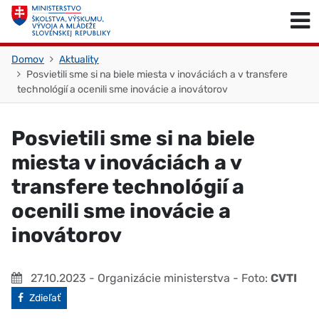
Skočiť na obsah
Skočiť na začiatok stránky
Domov
Aktuality
Posvietili sme si na biele miesta v inováciách a v transfere
technológií a ocenili sme inovácie a inovátorov
Posvietili sme si na biele
miesta v inováciách a v
transfere technológií a
ocenili sme inovácie a
inovátorov
27.10.2023
- Organizácie ministerstva
- Foto:
CVTI
Facebook
Zdieľať