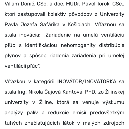
Viliam Donič, CSc. a doc. MUDr. Pavol Török, CSc.,
ktorí zastupovali kolektív pôvodcov z Univerzity
Pavla Jozefa Šafárika v Košiciach. Víťaznou sa
stala inovácia: „Zariadenie na umelú ventiláciu
pľúc s identifikáciou nehomogenity distribúcie
plynov a spôsob riadenia zariadenia pri umelej
ventilácii pľúc“.
Víťazkou v kategórii INOVÁTOR/INOVÁTORKA sa
stala Ing. Nikola Čajová Kantová, PhD. zo Žilinskej
univerzity v Žiline, ktorá sa venuje výskumu
analýzy palív a redukcie emisií predovšetkým
tuhých znečisťujúcich látok v malých zdrojoch