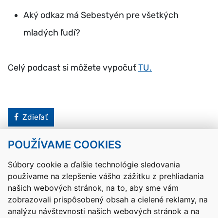
Aký odkaz má Sebestyén pre všetkých
mladých ľudí?
Celý podcast si môžete vypočuť
TU.
Facebook
Zdieľať
POUŽÍVAME COOKIES
Návrat hore
Súbory cookie a ďalšie technológie sledovania
používame na zlepšenie vášho zážitku z prehliadania
Kontakty
Mapa stránky
RSS
Vyhlásenie o prístupnosti
našich webových stránok, na to, aby sme vám
Nastavenia cookies
zobrazovali prispôsobený obsah a cielené reklamy, na
Prevádzkovateľom služby je Ministerstvo školstva, výskumu,
analýzu návštevnosti našich webových stránok a na
vývoja a mládeže Slovenskej republiky.