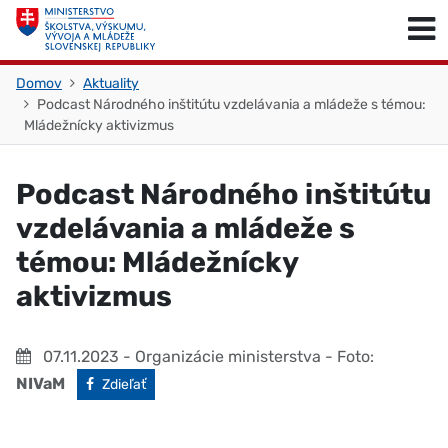
Skočiť na obsah
Skočiť na začiatok stránky
Domov
Aktuality
Podcast Národného inštitútu vzdelávania a mládeže s témou:
Mládežnícky aktivizmus
Podcast Národného inštitútu
vzdelávania a mládeže s
témou: Mládežnícky
aktivizmus
07.11.2023
- Organizácie ministerstva
- Foto:
NIVaM
Facebook
Zdieľať