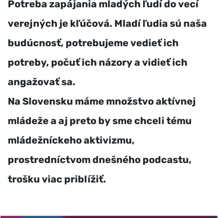
Potreba zapájania mladých ľudí do vecí
verejných je kľúčová. Mladí ľudia sú naša
budúcnosť, potrebujeme vedieť ich
potreby, počuť ich názory a vidieť ich
angažovať sa.
Na Slovensku máme množstvo aktívnej
mládeže a aj preto by sme chceli tému
mládežníckeho aktivizmu,
prostredníctvom dnešného podcastu,
trošku viac priblížiť.