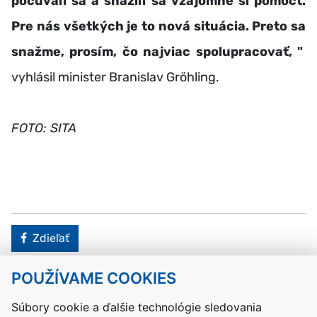
počúvali sa a snažili sa vzájomne si pomôcť.
Pre nás všetkých je to nová situácia. Preto sa
snažme, prosím, čo najviac spolupracovať, "
vyhlásil minister Branislav Gröhling.
FOTO: SITA
Facebook
Zdieľať
POUŽÍVAME COOKIES
Návrat hore
Súbory cookie a ďalšie technológie sledovania