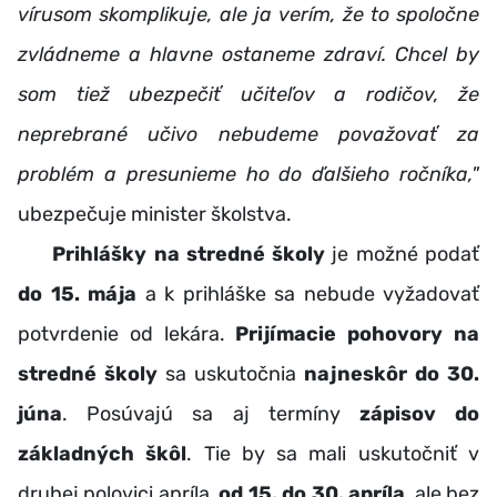
vírusom skomplikuje, ale ja verím, že to spoločne
zvládneme a hlavne ostaneme zdraví. Chcel by
som tiež ubezpečiť učiteľov a rodičov, že
neprebrané učivo nebudeme považovať za
problém a presunieme ho do ďalšieho ročníka,"
ubezpečuje minister školstva.
Prihlášky na stredné školy
je možné podať
do 15. mája
a k prihláške sa nebude vyžadovať
potvrdenie od lekára.
Prijímacie pohovory na
stredné školy
sa uskutočnia
najneskôr do 30.
júna
. Posúvajú sa aj termíny
zápisov do
základných škôl
. Tie by sa mali uskutočniť v
druhej polovici apríla,
od 15. do 30. apríla
, ale bez