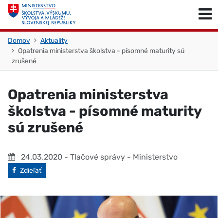
Skočiť na obsah
Skočiť na začiatok stránky
Domov
Aktuality
Opatrenia ministerstva školstva - písomné maturity sú
zrušené
Opatrenia ministerstva
školstva - písomné maturity
sú zrušené
24.03.2020
- Tlačové správy - Ministerstvo
Facebook
Zdieľať