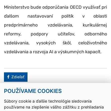
Ministerstvo bude odporúčania OECD využívať pri
ďalšom nastavovaní politík v oblasti
predprimárneho vzdelávania, kurikulárnej
reformy, podpory učiteľov, odborného
vzdelávania, vysokých škôl, celoživotného
vzdelávania a rozvoja AI a výskumných kapacít.
Facebook
Zdieľať
POUŽÍVAME COOKIES
Návrat hore
Súbory cookie a ďalšie technológie sledovania
používame na zlepšenie vášho zážitku z prehliadania
Kontakty
Mapa stránky
RSS
Vyhlásenie o prístupnosti