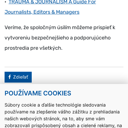
·
TRAUMA & JOURNALISM A Guide For
Journalists, Editors & Managers
Veríme, že spoločným úsilím môžeme prispieť k
vytvoreniu bezpečnejšieho a podporujúceho
prostredia pre všetkých.
Facebook
Zdieľať
POUŽÍVAME COOKIES
Návrat hore
Súbory cookie a ďalšie technológie sledovania
používame na zlepšenie vášho zážitku z prehliadania
Kontakty
Mapa stránky
RSS
Vyhlásenie o prístupnosti
našich webových stránok, na to, aby sme vám
Nastavenia cookies
zobrazovali prispôsobený obsah a cielené reklamy, na