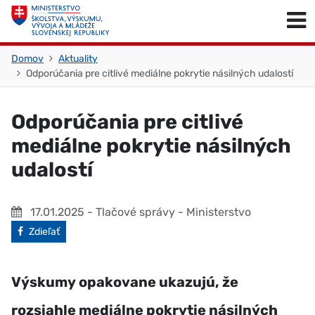
Skočiť na obsah
Skočiť na začiatok stránky
Domov
Aktuality
Odporúčania pre citlivé mediálne pokrytie násilných udalostí
Odporúčania pre citlivé
mediálne pokrytie násilných
udalostí
17.01.2025
- Tlačové správy - Ministerstvo
Facebook
Zdieľať
Výskumy opakovane ukazujú, že
rozsiahle mediálne pokrytie násilných