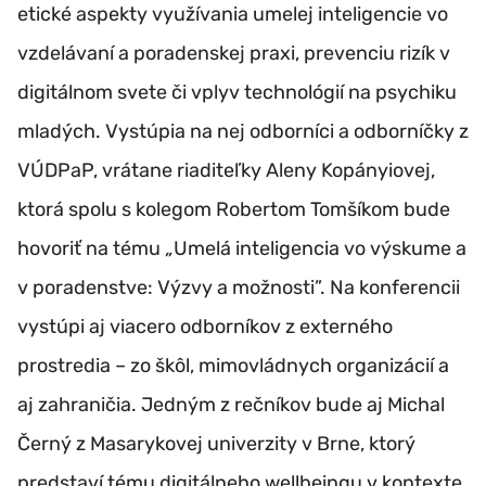
etické aspekty využívania umelej inteligencie vo
vzdelávaní a poradenskej praxi, prevenciu rizík v
digitálnom svete či vplyv technológií na psychiku
mladých. Vystúpia na nej odborníci a odborníčky z
VÚDPaP, vrátane riaditeľky Aleny Kopányiovej,
ktorá spolu s kolegom Robertom Tomšíkom bude
hovoriť na tému
„
Umelá inteligencia vo výskume a
v poradenstve: Výzvy a možnosti”. Na konferencii
vystúpi aj viacero odborníkov z externého
prostredia – zo škôl, mimovládnych organizácií a
aj zahraničia. Jedným z rečníkov bude aj Michal
Černý z Masarykovej univerzity v Brne, ktorý
predstaví tému digitálneho wellbeingu v kontexte