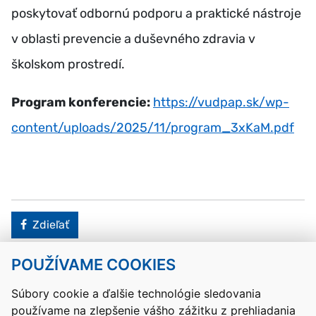
poskytovať odbornú podporu a praktické nástroje
v oblasti prevencie a duševného zdravia v
školskom prostredí.
Program konferencie:
https://vudpap.sk/wp-
content/uploads/2025/11/program_3xKaM.pdf
Facebook
Zdieľať
POUŽÍVAME COOKIES
Návrat hore
Súbory cookie a ďalšie technológie sledovania
používame na zlepšenie vášho zážitku z prehliadania
Kontakty
Mapa stránky
RSS
Vyhlásenie o prístupnosti