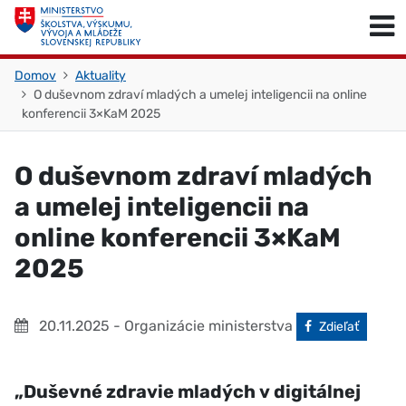
Skočiť na obsah
Skočiť na začiatok stránky
Domov
Aktuality
O duševnom zdraví mladých a umelej inteligencii na online
konferencii 3×KaM 2025
O duševnom zdraví mladých
a umelej inteligencii na
online konferencii 3×KaM
2025
20.11.2025
- Organizácie ministerstva
Facebook
Zdieľať
„Duševné zdravie mladých v digitálnej