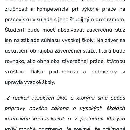
zručnosti a kompetencie pri výkone práce na
pracovisku v súlade s jeho študijným programom.
Študent bude môcť absolvovať záverečnú stáž
len na základe súhlasu vysokej školy. Na záver sa
uskutoční obhajoba záverečnej stáže, ktorá bude
rovnako, ako obhajoba záverečnej práce, štátnou
skúškou. Ďalšie podrobnosti a podmienky si
upravia vysoké školy.
„Z reakcií vysokých škôl, s ktorými sme počas
prípravy nového zákona o vysokých školách
intenzívne komunikovali a z podnetov ktorých
vzišli mnohé opatrenia, je zrejmé, že prijímané