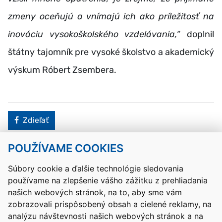
zmeny oceňujú a vnímajú ich ako príležitosť na
inováciu vysokoškolského vzdelávania,“
doplnil
štátny tajomník pre vysoké školstvo a akademický
výskum Róbert Zsembera.
Facebook
Zdieľať
POUŽÍVAME COOKIES
Návrat hore
Súbory cookie a ďalšie technológie sledovania
používame na zlepšenie vášho zážitku z prehliadania
Kontakty
Mapa stránky
RSS
Vyhlásenie o prístupnosti
našich webových stránok, na to, aby sme vám
Nastavenia cookies
zobrazovali prispôsobený obsah a cielené reklamy, na
Prevádzkovateľom služby je Ministerstvo školstva, výskumu,
analýzu návštevnosti našich webových stránok a na
vývoja a mládeže Slovenskej republiky.