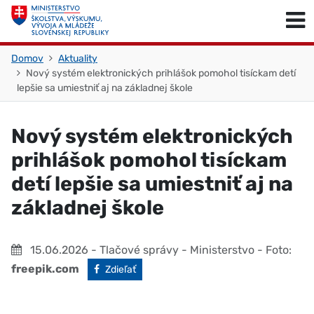
Skočiť na obsah
Skočiť na začiatok stránky
Domov
Aktuality
Nový systém elektronických prihlášok pomohol tisíckam detí
lepšie sa umiestniť aj na základnej škole
Nový systém elektronických
prihlášok pomohol tisíckam
detí lepšie sa umiestniť aj na
základnej škole
15.06.2026
- Tlačové správy - Ministerstvo
- Foto:
freepik.com
Facebook
Zdieľať