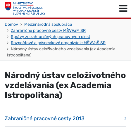
Skočiť na obsah
Skočiť na začiatok stránky
Domov
Medzinárodná spolupráca
Zahraničné pracovné cesty MŠVVaM SR
Správy zo zahraničných pracovných ciest
Rozpočtové a príspevkové organizácie MŠVVaŠ SR
Národný ústav celoživotného vzdelávania (ex Academia
Istropolitana)
Národný ústav celoživotného
vzdelávania (ex Academia
Istropolitana)
Zahraničné pracovné cesty 2013