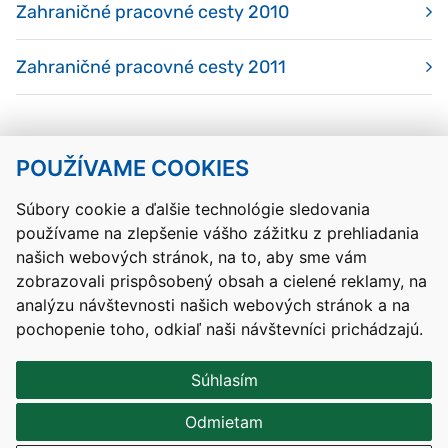
Zahraničné pracovné cesty 2010
Zahraničné pracovné cesty 2011
POUŽÍVAME COOKIES
Návrat hore
Súbory cookie a ďalšie technológie sledovania
používame na zlepšenie vášho zážitku z prehliadania
Kontakty
Mapa stránky
RSS
Vyhlásenie o prístupnosti
našich webových stránok, na to, aby sme vám
Nastavenia cookies
zobrazovali prispôsobený obsah a cielené reklamy, na
Prevádzkovateľom služby je Ministerstvo školstva, výskumu,
analýzu návštevnosti našich webových stránok a na
vývoja a mládeže Slovenskej republiky.
pochopenie toho, odkiaľ naši návštevníci prichádzajú.
Tvorba stránok
: Aglo Solutions
Redakčný systém
: SysCom
Súhlasím
Odmietam