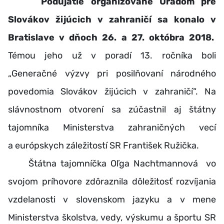
Podujatie organizované
Úradom pre
Slovákov žijúcich v zahraničí sa konalo v
Bratislave v dňoch 26. a 27. októbra 2018.
Témou jeho už v poradí 13. ročníka boli
„Generačné výzvy pri posilňovaní národného
povedomia Slovákov žijúcich v zahraničí“. Na
slávnostnom otvorení sa zúčastnil aj štátny
tajomníka Ministerstva zahraničných vecí
a európskych záležitostí SR František Ružička.
Štátna tajomníčka Oľga Nachtmannová vo
svojom príhovore zdôraznila dôležitosť rozvíjania
vzdelanosti v slovenskom jazyku a v mene
Ministerstva školstva, vedy, výskumu a športu SR