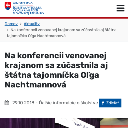
Skočiť na obsah
Skočiť na začiatok stránky
Domov
Aktuality
Na konferencii venovanej krajanom sa zúčastnila aj štátna
tajomníčka Oľga Nachtmannová
Na konferencii venovanej
krajanom sa zúčastnila aj
štátna tajomníčka Oľga
Nachtmannová
29.10.2018
- Ďalšie informácie o školstve
Facebook
Zdieľať