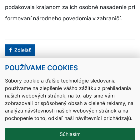
poďakovala krajanom za ich osobné nasadenie pri
formovaní národneho povedomia v zahraničí.
Facebook
Zdieľať
POUŽÍVAME COOKIES
Návrat hore
Súbory cookie a ďalšie technológie sledovania
používame na zlepšenie vášho zážitku z prehliadania
Kontakty
Mapa stránky
RSS
Vyhlásenie o prístupnosti
našich webových stránok, na to, aby sme vám
Nastavenia cookies
zobrazovali prispôsobený obsah a cielené reklamy, na
Prevádzkovateľom služby je Ministerstvo školstva, výskumu,
analýzu návštevnosti našich webových stránok a na
vývoja a mládeže Slovenskej republiky.
pochopenie toho, odkiaľ naši návštevníci prichádzajú.
Tvorba stránok
: Aglo Solutions
Redakčný systém
: SysCom
Súhlasím