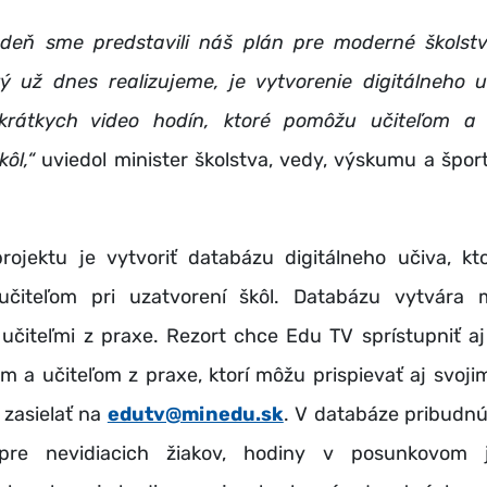
ždeň sme predstavili náš plán pre moderné školst
orý už dnes realizujeme, je vytvorenie digitálneho u
krátkych video hodín, ktoré pomôžu učiteľom a 
kôl,“
uviedol minister školstva, vedy, výskumu a špor
rojektu je vytvoriť databázu digitálneho učiva, k
čiteľom pri uzatvorení škôl. Databázu vytvára m
 učiteľmi z praxe. Rezort chce Edu TV sprístupniť a
m a učiteľom z praxe, ktorí môžu prispievať aj svoji
 zasielať na
edutv@minedu.sk
. V databáze pribudnú
pre nevidiacich žiakov, hodiny v posunkovom 