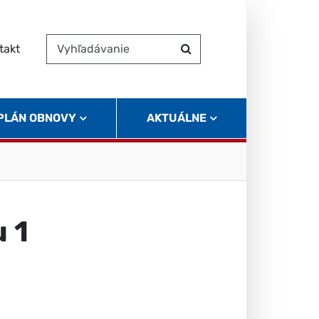
takt
Vyhľadávanie
Hľadať
 PLÁN OBNOVY
AKTUÁLNE
 1