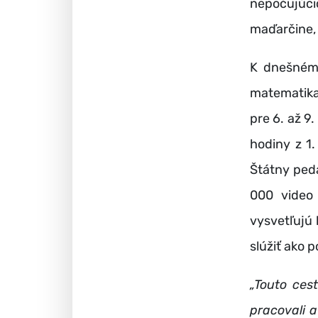
nepočujúc
maďarčine, 
K dnešnému
matematika,
pre 6. až 9
hodiny z 1.
Štátny peda
000 video 
vysvetľujú 
slúžiť ako 
„Touto ces
pracovali 