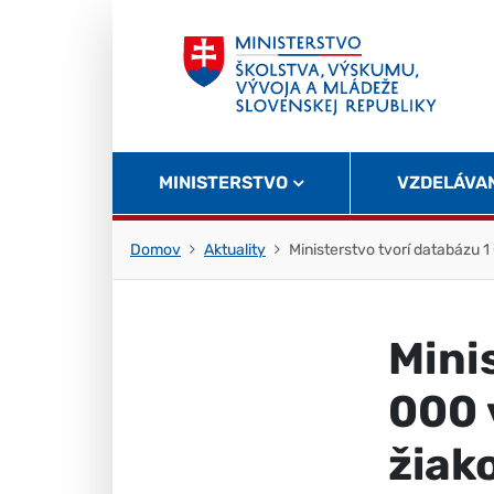
Skočiť na obsah
Skočiť na začiatok stránky
MINISTERSTVO
VZDELÁVA
Domov
Aktuality
Ministerstvo tvorí databázu 1
Mini
000 
žiak