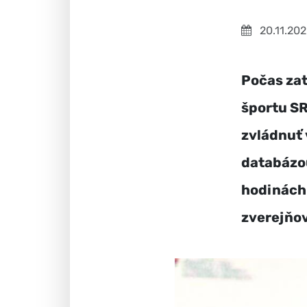
20.11.20
Počas zat
športu SR
zvládnuť 
databázou
hodinách 
zverejňov