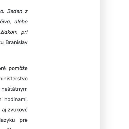
vo. Jeden z
čiva, alebo
žiakom pri
tu Branislav
toré pomôže
inisterstvo
j neštátnym
mi hodinami,
 aj zvukové
jazyku pre