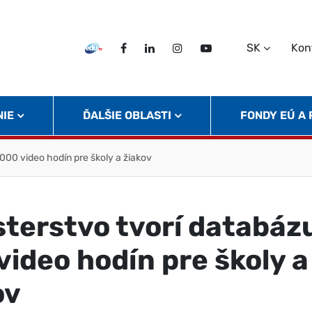
SK
Kon
EDU TV
Facebook
LinkedIn
Instagram
Twitter
NIE
ĎALŠIE OBLASTI
FONDY EÚ A
 000 video hodín pre školy a žiakov
sterstvo tvorí databázu
video hodín pre školy a
ov