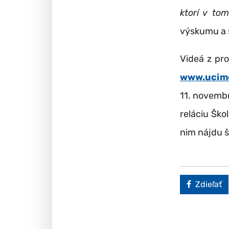
ktorí v to
výskumu a š
Videá z pro
www.ucime
11. novembr
reláciu Škol
nim nájdu š
Faceboo
Zdieľať