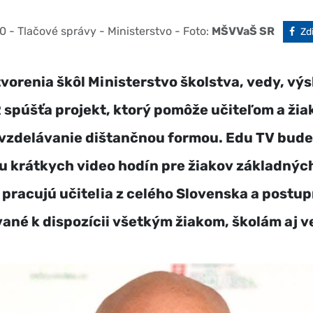
20
- Tlačové správy - Ministerstvo
- Foto:
MŠVVaŠ SR
Fa
Zd
vorenia škôl Ministerstvo školstva, vedy, vý
 spúšťa projekt, ktorý pomôže učiteľom a ži
vzdelávanie dištančnou formou. Edu TV bude
 krátkych video hodín pre žiakov základných
pracujú učitelia z celého Slovenska a postu
ané k dispozícii všetkým žiakom, školám aj v