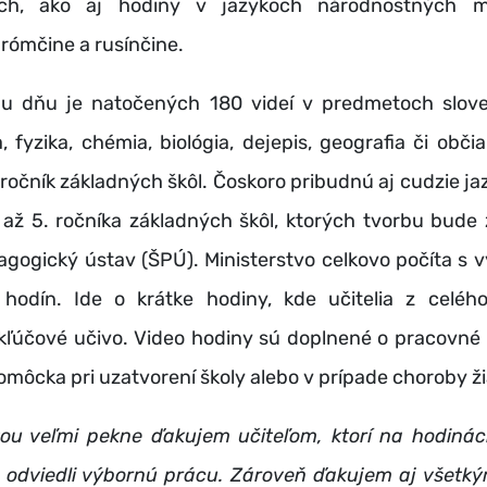
ich, ako aj hodiny v jazykoch národnostných 
rómčine a rusínčine.
 dňu je natočených 180 videí v predmetoch slove
 fyzika, chémia, biológia, dejepis, geografia či obč
. ročník základných škôl. Čoskoro pribudnú aj cudzie ja
 až 5. ročníka základných škôl, ktorých tvorbu bude
gogický ústav (ŠPÚ). Ministerstvo celkovo počíta s 
hodín. Ide o krátke hodiny, kde učitelia z celéh
kľúčové učivo. Video hodiny sú doplnené o pracovné 
pomôcka pri uzatvorení školy alebo v prípade choroby ž
tou veľmi pekne ďakujem učiteľom, ktorí na hodiná
a odviedli výbornú prácu. Zároveň ďakujem aj všetký