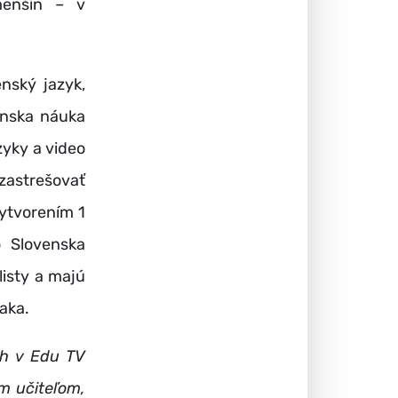
menšín – v
nský jazyk,
ianska náuka
zyky a video
 zastrešovať
vytvorením 1
o Slovenska
listy a majú
iaka.
ch v Edu TV
m učiteľom,