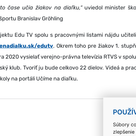
mto čase učia žiakov na diaľku,“
uviedol minister ško
portu Branislav Gröhling
jektu Edu TV spolu s pracovnými listami nájdu učiteli
nadialku.sk/edutv
. Okrem toho pre žiakov 1. stup
a 2020 vysielať verejno-právna televízia RTVS v spol
ský klub. Tvoriť ju bude celkovo 22 dielov. Videá a prac
koly na portáli Učíme na diaľku.
k
POUŽÍ
Súbory co
zlepšenie