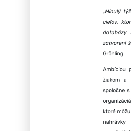
„Minulý tý
cieľov, kt
databázy 
zatvorení š
Gröhling.
Ambíciou p
žiakom a u
spoločne s
organizáciá
ktoré môžu
nahrávky 