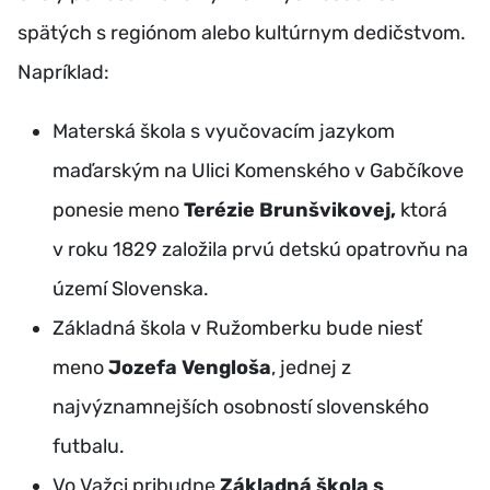
spätých s regiónom alebo kultúrnym dedičstvom.
Napríklad:
Materská škola s vyučovacím jazykom
maďarským na Ulici Komenského v Gabčíkove
ponesie meno
Terézie Brunšvikovej,
ktorá
v roku 1829 založila prvú detskú opatrovňu na
území Slovenska.
Základná škola v Ružomberku bude niesť
meno
Jozefa Vengloša
, jednej z
najvýznamnejších osobností slovenského
futbalu.
Vo Važci pribudne
Základná škola s