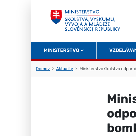
Skočiť na obsah
Skočiť na začiatok stránky
MINISTERSTVO
VZDELÁVA
Domov
Aktuality
Ministerstvo školstva odpor
Mini
odpo
bomb