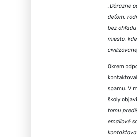
„Dôrazne o
deťom, rod
bez ohľadu 
miesto, kde
civilizovan
Okrem odpor
kontaktoval
spamu. V má
školy objav
tomu predís
emailové s
kontaktoval