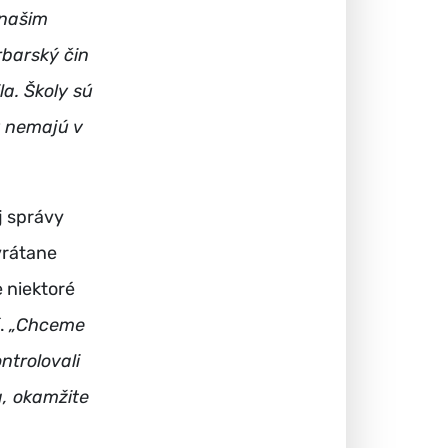
 našim
barský čin
a. Školy sú
y nemajú v
j správy
 vrátane
 niektoré
í.
„Chceme
ntrolovali
a, okamžite