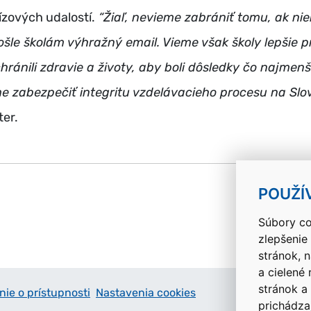
ízových udalostí.
“Žiaľ, nevieme zabrániť tomu, ak nie
le školám výhražný email. Vieme však školy lepšie pr
ránili zdravie a životy, aby boli dôsledky čo najmenš
e zabezpečiť integritu vzdelávacieho procesu na Slo
ter.
k
POUŽÍ
Súbory co
zlepšenie
stránok, 
a cielené
stránok a
nie o prístupnosti
Nastavenia cookies
prichádza