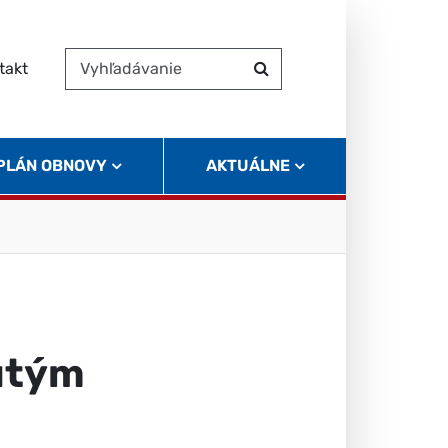
takt
Vyhľadávanie
Hľadať
 PLÁN OBNOVY
AKTUÁLNE
utým