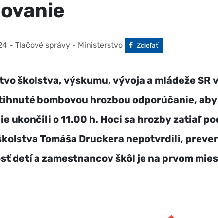
ovanie
24
- Tlačové správy - Ministerstvo
Facebook
Zdieľať
tvo školstva, výskumu, vývoja a mládeže SR 
stihnuté bombovou hrozbou odporúčanie, aby
e ukončili o 11.00 h. Hoci sa hrozby zatiaľ po
školstva Tomáša Druckera nepotvrdili, preven
ť detí a zamestnancov škôl je na prvom mies