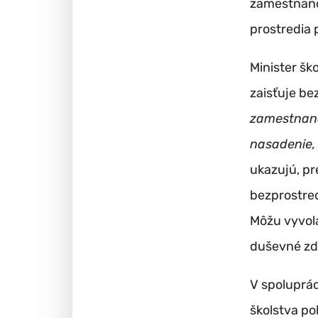
zamestnanc
prostredia p
Minister šk
zaisťuje be
zamestnanc
nasadenie,
ukazujú, pr
bezprostred
Môžu vyvola
duševné zd
V spoluprác
školstva po