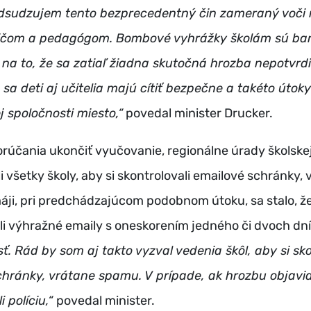
dsudzujem tento bezprecedentný čin zameraný voči
ičom a pedagógom. Bombové vyhrážky školám sú bar
na to, že sa zatiaľ žiadna skutočná hrozba nepotvrdil
 sa deti aj učitelia majú cítiť bezpečne a takéto útok
ej spoločnosti miesto,“
povedal minister Drucker.
účania ukončiť vyučovanie, regionálne úrady školske
i všetky školy, aby si skontrolovali emailové schránky,
ji, pri predchádzajúcom podobnom útoku, sa stalo, že
ili výhražné emaily s oneskorením jedného či dvoch dn
ť. Rád by som aj takto vyzval vedenia škôl, aby si sko
chránky, vrátane spamu. V prípade, ak hrozbu objavi
i políciu,“
povedal minister.