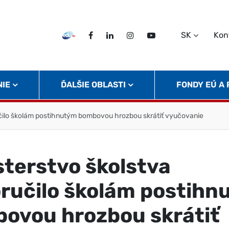
SK
Kon
EDU TV
Facebook
LinkedIn
Instagram
Twitter
NIE
ĎALŠIE OBLASTI
FONDY EÚ A
učilo školám postihnutým bombovou hrozbou skrátiť vyučovanie
sterstvo školstva
ručilo školám postihn
ovou hrozbou skrátiť