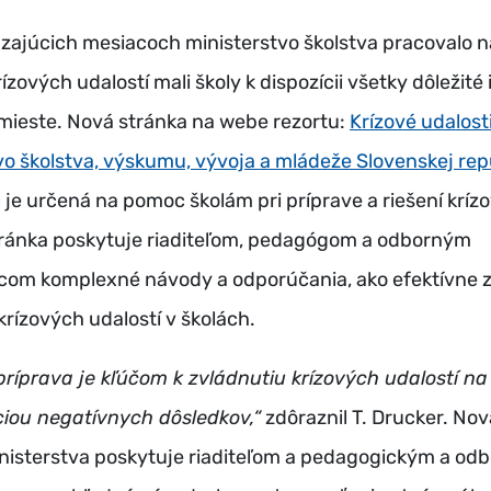
ajúcich mesiacoch ministerstvo školstva pracovalo n
ízových udalostí mali školy k dispozícii všetky dôležité
mieste. Nová stránka na webe rezortu:
Krízové udalost
tvo školstva, výskumu, vývoja a mládeže Slovenskej rep
)
je určená na pomoc školám pri príprave a riešení kríz
Stránka poskytuje riaditeľom, pedagógom a odborným
om komplexné návody a odporúčania, ako efektívne z
krízových udalostí v školách.
ríprava je kľúčom k zvládnutiu krízových udalostí na
ciou negatívnych dôsledkov,“
zdôraznil T. Drucker. Nov
nisterstva poskytuje riaditeľom a pedagogickým a od