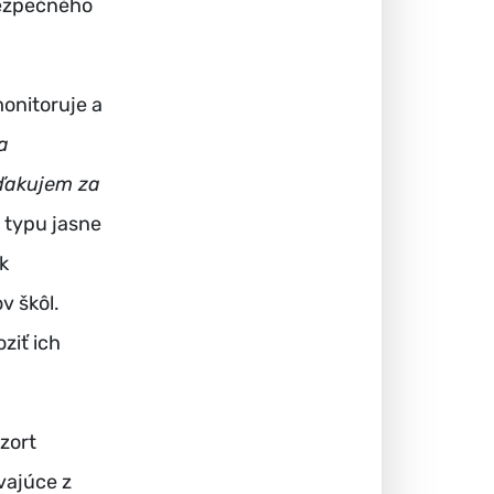
bezpečného
monitoruje a
a
ďakujem za
 typu jasne
k
v škôl.
ziť ich
zort
vajúce z