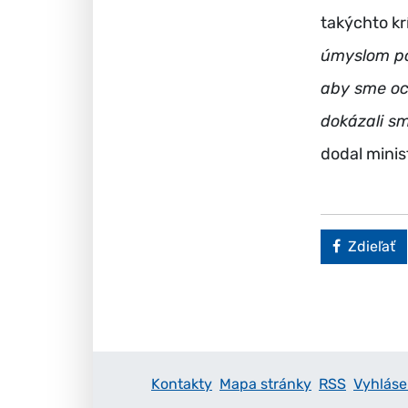
takýchto kr
úmyslom poš
aby sme och
dokázali sm
dodal minis
Faceboo
Zdieľať
Kontakty
Mapa stránky
RSS
Vyhláse