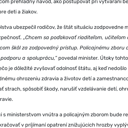
om prehľadný návod, ako postupovať pri vytváraní 
re deti a žiakov.
olstva ubezpečil rodičov, že štát situáciu zodpovedne 
zpečnosť.
„Chcem sa poďakovať riaditeľom, učiteľom 
om škôl za zodpovedný prístup. Policajnému zboru 
 podporu a spoluprácu,”
povedal minister. Útoky tohto
ečo je dôležité zvyšovať odolnosť štátu, aj keď nedošlo 
nému ohrozeniu zdravia a životov detí a zamestnanco
ť strach, spôsobiť škody, narušiť vzdelávanie detí, ohro
ravie.
i s ministerstvom vnútra a policajným zborom bude re
kračovať v príjímaní opatrení znižujúcich hrozby vyplý