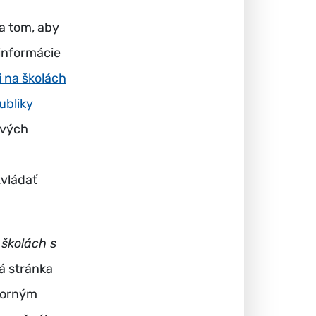
a tom, aby
 informácie
i na školách
ubliky
ových
vládať
 školách s
á stránka
borným