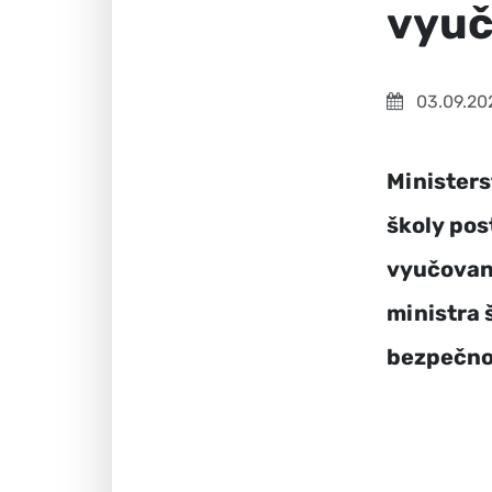
vyuč
03.09.20
Ministers
školy po
vyučovani
ministra 
bezpečnos