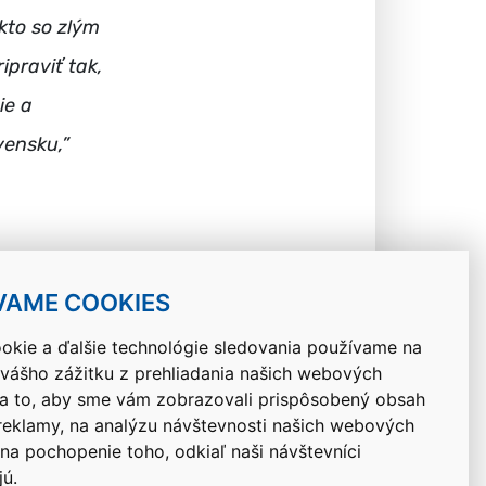
kto so zlým
ipraviť tak,
ie a
vensku,”
VAME COOKIES
okie a ďalšie technológie sledovania používame na
 vášho zážitku z prehliadania našich webových
Návrat hore
na to, aby sme vám zobrazovali prispôsobený obsah
 reklamy, na analýzu návštevnosti našich webových
 na pochopenie toho, odkiaľ naši návštevníci
jú.