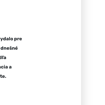
vydalo pre
 dnešné
dľa
cia a
te.