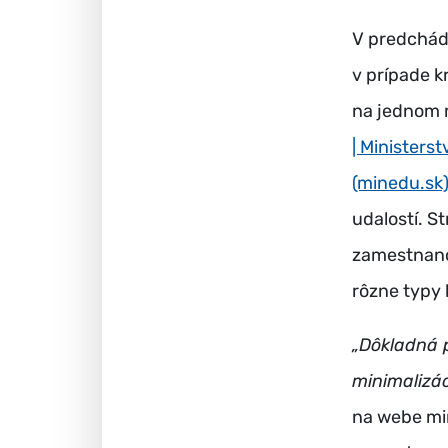
V predchádz
v prípade kr
na jednom 
| Ministers
(minedu.sk
udalostí. 
zamestnanc
rôzne typy 
„Dôkladná p
minimalizá
na webe mi