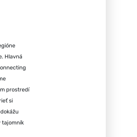
egióne
e. Hlavná
Connecting
Sme
om prostredí
eť si
é dokážu
y tajomník