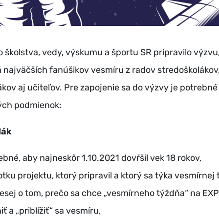
o školstva, vedy, výskumu a športu SR pripravilo výzvu
á najväčších fanúšikov vesmíru z radov stredoškolákov
kov aj učiteľov. Pre zapojenie sa do výzvy je potrebné 
ých podmienok:
lák
ebné, aby najneskôr 1.10.2021 dovŕšil vek 18 rokov,
otku projektu, ktorý pripravil a ktorý sa týka vesmírnej
 esej o tom, prečo sa chce „vesmírneho týždňa“ na EX
ť a „priblížiť“ sa vesmíru,