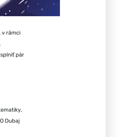
, v rámci
,
splniť pár
 tematiky,
PO Dubaj