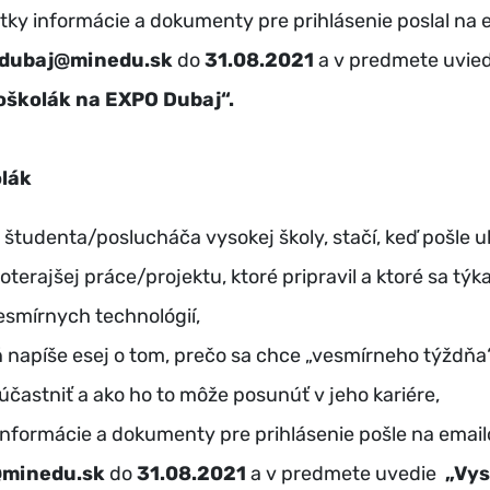
tky informácie a dokumenty pre prihlásenie poslal na 
dubaj@minedu.sk
do
31.08.2021
a v predmete uvie
oškolák na EXPO Dubaj“.
lák
o študenta/poslucháča vysokej školy, stačí, keď pošle 
doterajšej práce/projektu, ktoré pripravil a ktoré sa tý
esmírnych technológií,
 napíše esej o tom, prečo sa chce „vesmírneho týždň
účastniť a ako ho to môže posunúť v jeho kariére,
informácie a dokumenty pre prihlásenie pošle na emai
minedu.sk
do
31.08.2021
a v predmete uvedie
„Vys