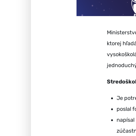
Ministerstv
ktorej hľad
vysokoškolá
jednoduch
Stredoško
Je potr
poslal f
napísal
zúčastni