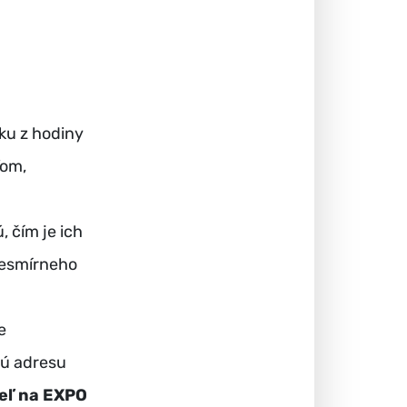
tku z hodiny
ľom,
, čím je ich
vesmírneho
e
vú adresu
eľ na EXPO