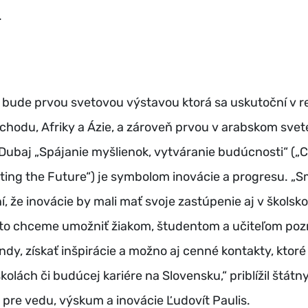
.
 bude prvou svetovou výstavou ktorá sa uskutoční v r
chodu, Afriky a Ázie, a zároveň prvou v arabskom svet
Dubaj „Spájanie myšlienok, vytváranie budúcnosti“ („
ting the Future“) je symbolom inovácie a progresu. „
, že inovácie by mali mať svoje zastúpenie aj v školsk
to chceme umožniť žiakom, študentom a učiteľom pozri
ndy, získať inšpirácie a možno aj cenné kontakty, ktor
školách či budúcej kariére na Slovensku,“ priblížil štátn
re vedu, výskum a inovácie Ľudovít Paulis.