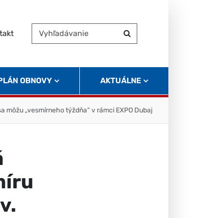
takt
Vyhľadávanie
Hľadať
 PLÁN OBNOVY
AKTUÁLNE
ť sa môžu „vesmírneho týždňa“ v rámci EXPO Dubaj
á
míru
v.