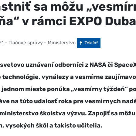
stniť sa môžu „vesmí
ňa“ v rámci EXPO Duba
21
- Tlačové správy - Ministerstvo
Facebook
Zdieľať
svetovo uznávaní odborníci z NASA či SpaceX
 technológie, vynálezy a vesmírne zaujímavos
a jednom mieste ponúka „vesmírny týždeň“ p
áve na túto udalosť roka pre vesmírnych na
 ministerstvo školstva výzvu. Zapojiť sa môžu
, vysokých škôl a takisto učitelia.