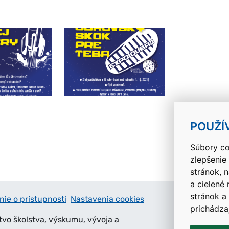
k
POUŽÍ
Súbory co
zlepšenie
stránok, 
a cielené
stránok a
nie o prístupnosti
Nastavenia cookies
prichádza
tvo školstva, výskumu, vývoja a