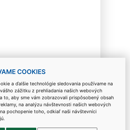
VAME COOKIES
okie a ďalšie technológie sledovania používame na
 vášho zážitku z prehliadania našich webových
Návrat hore
na to, aby sme vám zobrazovali prispôsobený obsah
 reklamy, na analýzu návštevnosti našich webových
 na pochopenie toho, odkiaľ naši návštevníci
jú.