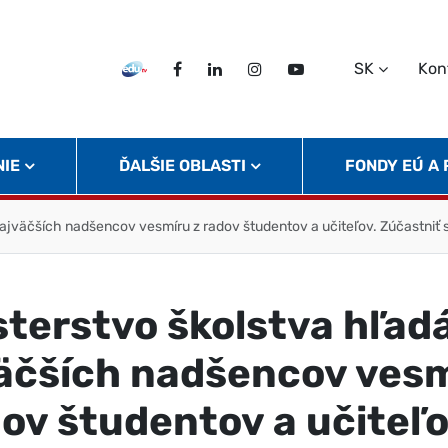
SK
Kon
EDU TV
Facebook
LinkedIn
Instagram
Twitter
NIE
ĎALŠIE OBLASTI
FONDY EÚ A
najväčších nadšencov vesmíru z radov študentov a učiteľov. Zúčastni
sterstvo školstva hľad
äčších nadšencov ves
dov študentov a učiteľo