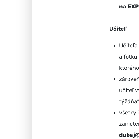
na EXP
Učiteľ
Učiteľa
a fotku
ktorého
zároveň 
učiteľ 
týždňa“
všetky 
zaniete
dubaj@