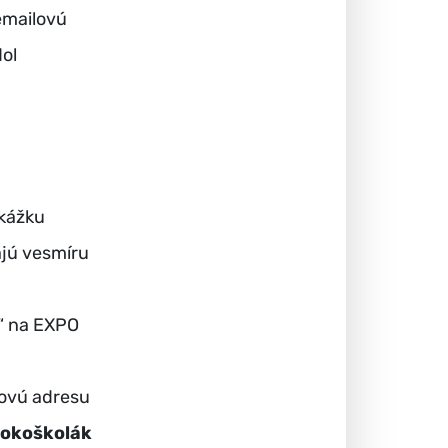
emailovú
dol
ukážku
kajú vesmíru
a“ na EXPO
lovú adresu
okoškolák