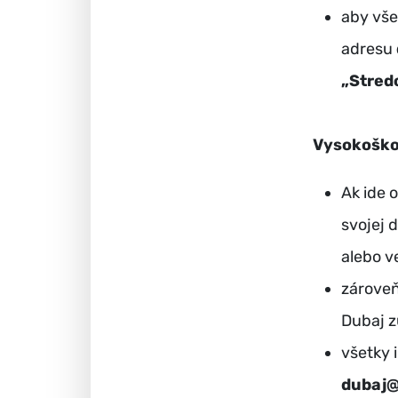
aby vše
adresu
„Stred
Vysokoško
Ak ide 
svojej 
alebo v
zároveň
Dubaj z
všetky 
dubaj@