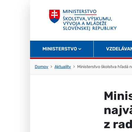
Skočiť na obsah
Skočiť na začiatok stránky
MINISTERSTVO
VZDELÁVA
Domov
Aktuality
Ministerstvo školstva hľadá 
Mini
najv
z ra