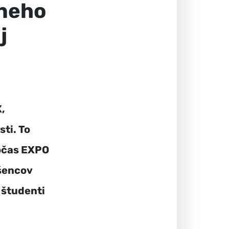
rneho
j
,
ti. To
očas EXPO
dšencov
 študenti