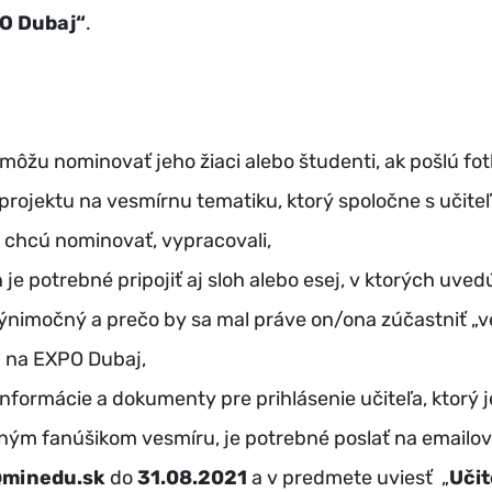
O Dubaj“
.
 môžu nominovať jeho žiaci alebo študenti, ak pošlú fo
 projektu na vesmírnu tematiku, ktorý spoločne s učite
 chcú nominovať, vypracovali,
je potrebné pripojiť aj sloh alebo esej, v ktorých uvedú
výnimočný a prečo by sa mal práve on/ona zúčastniť „
 na EXPO Dubaj,
informácie a dokumenty pre prihlásenie učiteľa, ktorý j
ným fanúšikom vesmíru, je potrebné poslať na emailo
minedu.sk
do
31.08.2021
a v predmete uviesť „
Učit