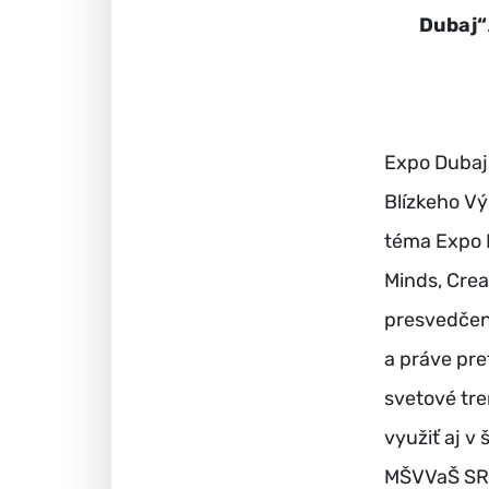
Dubaj“
Expo Dubaj
Blízkeho Vý
téma Expo 
Minds, Crea
presvedčení
a práve pre
svetové tre
využiť aj v 
MŠVVaŠ SR p