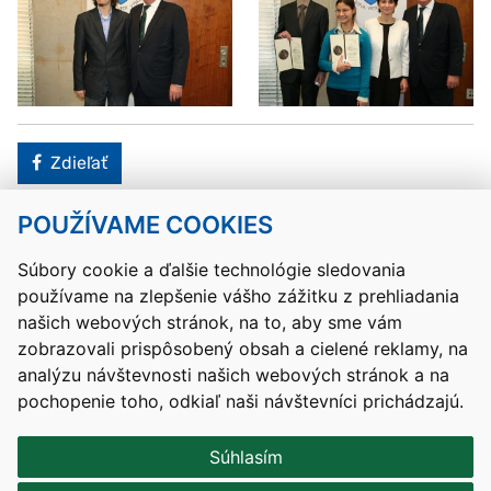
Facebook
Zdieľať
POUŽÍVAME COOKIES
Návrat hore
Súbory cookie a ďalšie technológie sledovania
používame na zlepšenie vášho zážitku z prehliadania
Kontakty
Mapa stránky
RSS
Vyhlásenie o prístupnosti
našich webových stránok, na to, aby sme vám
Nastavenia cookies
zobrazovali prispôsobený obsah a cielené reklamy, na
Prevádzkovateľom služby je Ministerstvo školstva, výskumu,
analýzu návštevnosti našich webových stránok a na
vývoja a mládeže Slovenskej republiky.
pochopenie toho, odkiaľ naši návštevníci prichádzajú.
Tvorba stránok
: Aglo Solutions
Redakčný systém
: SysCom
Súhlasím