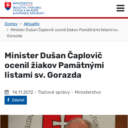
Skočiť na obsah
Skočiť na začiatok stránky
Domov
Aktuality
Minister Dušan Čaplovič ocenil žiakov Pamätnými listami sv.
Gorazda
Minister Dušan Čaplovič
ocenil žiakov Pamätnými
listami sv. Gorazda
14.11.2012
- Tlačové správy - Ministerstvo
Facebook
Zdieľať