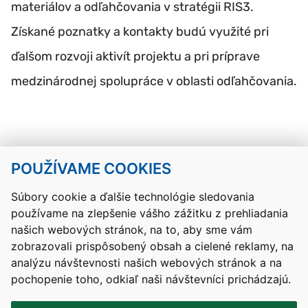
materiálov a odľahčovania v stratégii RIS3.
Získané poznatky a kontakty budú využité pri
ďalšom rozvoji aktivít projektu a pri príprave
medzinárodnej spolupráce v oblasti odľahčovania.
POUŽÍVAME COOKIES
Návrat hore
Súbory cookie a ďalšie technológie sledovania
používame na zlepšenie vášho zážitku z prehliadania
Kontakty
Mapa stránky
RSS
Vyhlásenie o prístupnosti
našich webových stránok, na to, aby sme vám
Nastavenia cookies
zobrazovali prispôsobený obsah a cielené reklamy, na
Prevádzkovateľom služby je Ministerstvo školstva, výskumu,
analýzu návštevnosti našich webových stránok a na
vývoja a mládeže Slovenskej republiky.
pochopenie toho, odkiaľ naši návštevníci prichádzajú.
Tvorba stránok
: Aglo Solutions