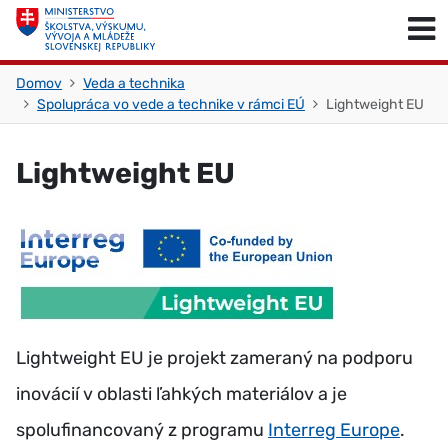
Skočiť na obsah
Skočiť na začiatok stránky
Domov
Veda a technika
Spolupráca vo vede a technike v rámci EÚ
Lightweight EU
Lightweight EU
Lightweight EU je projekt zameraný na podporu
inovácií v oblasti ľahkých materiálov a je
spolufinancovaný z programu
Interreg Europe
.