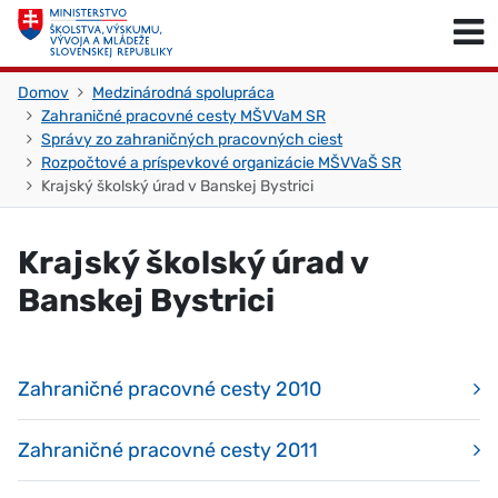
Skočiť na obsah
Skočiť na začiatok stránky
Domov
Medzinárodná spolupráca
Zahraničné pracovné cesty MŠVVaM SR
Správy zo zahraničných pracovných ciest
Rozpočtové a príspevkové organizácie MŠVVaŠ SR
Krajský školský úrad v Banskej Bystrici
Krajský školský úrad v
Banskej Bystrici
Zahraničné pracovné cesty 2010
Zahraničné pracovné cesty 2011