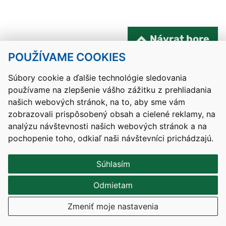
Návrat hore
POUŽÍVAME COOKIES
Kontakty
Mapa stránky
RSS
Vyhlásenie o prístupnosti
Nastavenia cookies
Súbory cookie a ďalšie technológie sledovania
používame na zlepšenie vášho zážitku z prehliadania
Prevádzkovateľom služby je Ministerstvo školstva, výskumu,
našich webových stránok, na to, aby sme vám
vývoja a mládeže Slovenskej republiky.
zobrazovali prispôsobený obsah a cielené reklamy, na
Tvorba stránok
: Aglo Solutions
analýzu návštevnosti našich webových stránok a na
Redakčný systém
: SysCom
pochopenie toho, odkiaľ naši návštevníci prichádzajú.
Súhlasím
Odmietam
Zmeniť moje nastavenia