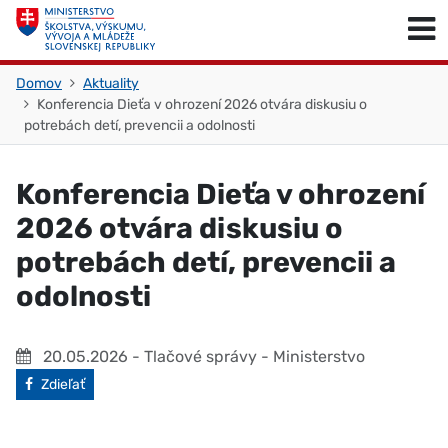
Skočiť na obsah
Skočiť na začiatok stránky
Domov
Aktuality
Konferencia Dieťa v ohrození 2026 otvára diskusiu o
potrebách detí, prevencii a odolnosti
Konferencia Dieťa v ohrození
2026 otvára diskusiu o
potrebách detí, prevencii a
odolnosti
20.05.2026
- Tlačové správy - Ministerstvo
Facebook
Zdieľať