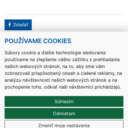
Facebook
Zdieľať
POUŽÍVAME COOKIES
Návrat hore
Súbory cookie a ďalšie technológie sledovania
používame na zlepšenie vášho zážitku z prehliadania
Kontakty
Mapa stránky
RSS
Vyhlásenie o prístupnosti
našich webových stránok, na to, aby sme vám
Nastavenia cookies
zobrazovali prispôsobený obsah a cielené reklamy, na
Prevádzkovateľom služby je Ministerstvo školstva, výskumu,
analýzu návštevnosti našich webových stránok a na
vývoja a mládeže Slovenskej republiky.
pochopenie toho, odkiaľ naši návštevníci prichádzajú.
Tvorba stránok
: Aglo Solutions
Redakčný systém
: SysCom
Súhlasím
Odmietam
Zmeniť moje nastavenia