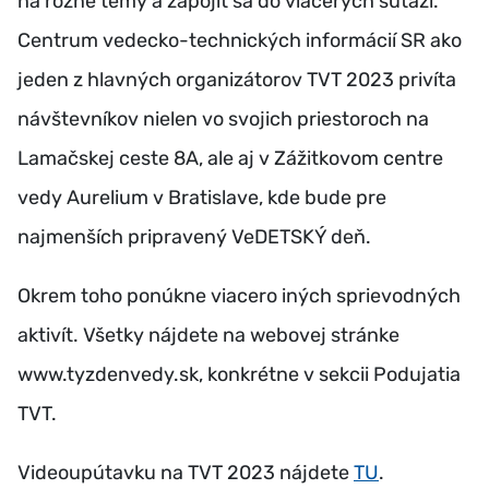
na rôzne témy a zapojiť sa do viacerých súťaží.
Centrum vedecko-technických informácií SR ako
jeden z hlavných organizátorov TVT 2023 privíta
návštevníkov nielen vo svojich priestoroch na
Lamačskej ceste 8A, ale aj v Zážitkovom centre
vedy Aurelium v Bratislave, kde bude pre
najmenších pripravený VeDETSKÝ deň.
Okrem toho ponúkne viacero iných sprievodných
aktivít. Všetky nájdete na webovej stránke
www.tyzdenvedy.sk, konkrétne v sekcii Podujatia
TVT.
Videoupútavku na TVT 2023 nájdete
TU
.