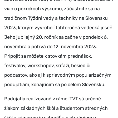
viac o pokrokoch výskumu, zúčastnite sa na
tradičnom Týždni vedy a techniky na Slovensku
2023, ktorým vyvrcholí tohtoročná vedecká jeseň.
Jeho jubilejný 20. ročník sa začne v pondelok 6.
novembra a potrvá do 12. novembra 2023.
Pripojiť sa môžete k stovkám prednášok,
festivalov, workshopov, súťaží, besied či
podcastov, ako aj k sprievodným popularizačným
podujatiam, konajúcim sa po celom Slovensku.
Podujatia realizované v rámci TVT sú určené
žiakom základných škôl a študentom stredných
škôl a zámerom je vzbudiť u nich záujem o