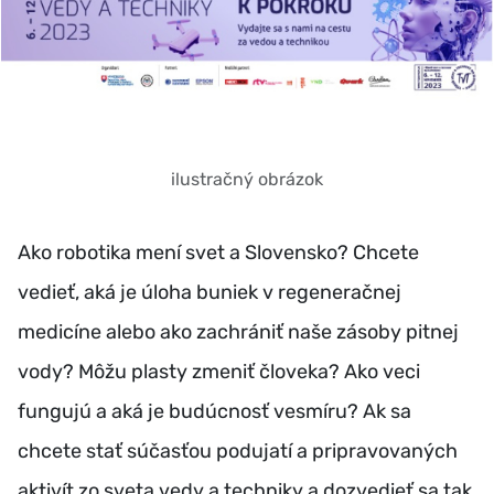
ilustračný obrázok
Ako robotika mení svet a Slovensko? Chcete
vedieť, aká je úloha buniek v regeneračnej
medicíne alebo ako zachrániť naše zásoby pitnej
vody? Môžu plasty zmeniť človeka? Ako veci
fungujú a aká je budúcnosť vesmíru? Ak sa
chcete stať súčasťou podujatí a pripravovaných
aktivít zo sveta vedy a techniky a dozvedieť sa tak