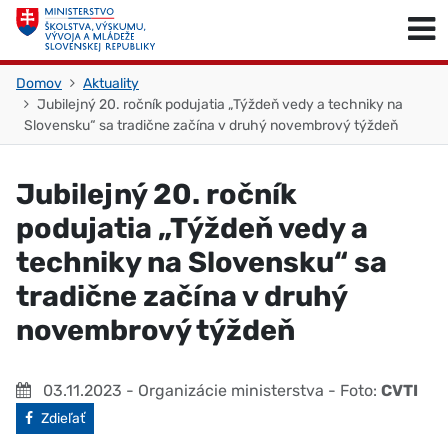
Skočiť na obsah
Skočiť na začiatok stránky
Domov
Aktuality
Jubilejný 20. ročník podujatia „Týždeň vedy a techniky na
Slovensku“ sa tradične začína v druhý novembrový týždeň
Jubilejný 20. ročník
podujatia „Týždeň vedy a
techniky na Slovensku“ sa
tradične začína v druhý
novembrový týždeň
03.11.2023
- Organizácie ministerstva
- Foto:
CVTI
Facebook
Zdieľať