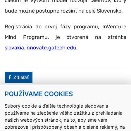
cieľom je vytvoriť model rozvoja talentov, ktorý
bude možné postupne rozšíriť na celé Slovensko.
Registrácia do prvej fázy programu, InVenture
Mind Programu, je otvorená na stránke
slovakia.innovate.gatech.edu
.
Facebook
Zdieľať
POUŽÍVAME COOKIES
Návrat hore
Súbory cookie a ďalšie technológie sledovania
používame na zlepšenie vášho zážitku z prehliadania
Kontakty
Mapa stránky
RSS
Vyhlásenie o prístupnosti
našich webových stránok, na to, aby sme vám
Nastavenia cookies
zobrazovali prispôsobený obsah a cielené reklamy, na