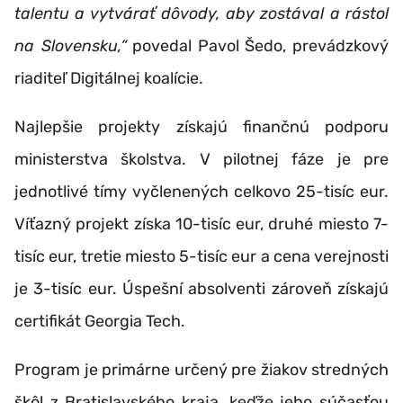
talentu a vytvárať dôvody, aby zostával a rástol
na Slovensku,“
povedal Pavol Šedo, prevádzkový
riaditeľ Digitálnej koalície.
Najlepšie projekty získajú finančnú podporu
ministerstva školstva. V pilotnej fáze je pre
jednotlivé tímy vyčlenených celkovo 25-tisíc eur.
Víťazný projekt získa 10-tisíc eur, druhé miesto 7-
tisíc eur, tretie miesto 5-tisíc eur a cena verejnosti
je 3-tisíc eur. Úspešní absolventi zároveň získajú
certifikát Georgia Tech.
Program je primárne určený pre žiakov stredných
škôl z Bratislavského kraja, keďže jeho súčasťou