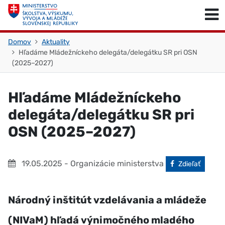
Skočiť na obsah
Skočiť na začiatok stránky
Domov
Aktuality
Hľadáme Mládežníckeho delegáta/delegátku SR pri OSN
(2025–2027)
Hľadáme Mládežníckeho
delegáta/delegátku SR pri
OSN (2025–2027)
19.05.2025
- Organizácie ministerstva
Facebook
Zdieľať
Národný inštitút vzdelávania a mládeže
(NIVaM) hľadá výnimočného mladého