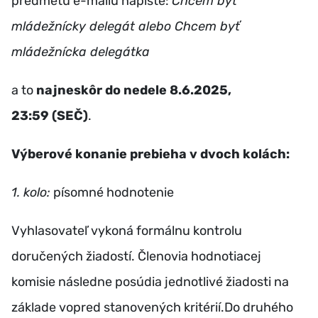
predmetu e-mailu napíšte:
Chcem byť
mládežnícky delegát alebo Chcem byť
mládežnícka delegátka
a to
najneskôr do nedele 8.6.2025,
23:59 (SEČ)
.
Výberové konanie prebieha v dvoch kolách:
1. kolo:
písomné hodnotenie
Vyhlasovateľ vykoná formálnu kontrolu
doručených žiadostí.
Členovia hodnotiacej
komisie následne posúdia jednotlivé žiadosti na
základe vopred stanovených kritérií.
Do druhého