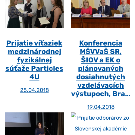
Prijatie víťaziek
Konferencia
medzinárodnej
MŠVVaŠ SR,
fyzikálnej
ŠIOV a EK o
súťaže Particles
plánovaných
4U
dosiahnutých
vzdelávacích
25.04.2018
výstupoch, Bra…
19.04.2018