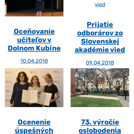
Prijatie
Oceňovanie
odborárov zo
učiteľov v
Slovenskej
Dolnom Kubíne
akadémie vied
10.04.2018
09.04.2018
Ocenenie
73. výročie
úspešných
oslobodenia