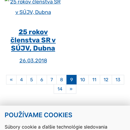
25 rokov
členstva SR v
SÚJV, Dubna
26.03.2018
Aktuálna
«
4
5
6
7
8
9
10
11
12
13
stránka
14
»
9
POUŽÍVAME COOKIES
Návrat hore
Súbory cookie a ďalšie technológie sledovania