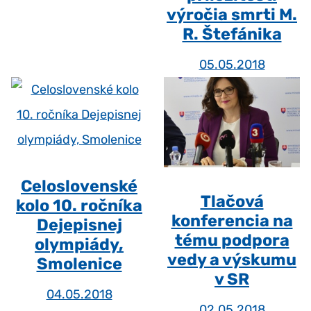
výročia smrti M.
R. Štefánika
05.05.2018
Celoslovenské
Tlačová
kolo 10. ročníka
konferencia na
Dejepisnej
tému podpora
olympiády,
vedy a výskumu
Smolenice
v SR
04.05.2018
02.05.2018