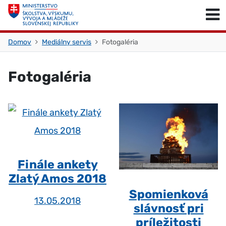
Skočiť na obsah
Skočiť na začiatok stránky
Domov
Mediálny servis
Fotogaléria
Fotogaléria
Finále ankety
Zlatý Amos 2018
Spomienková
13.05.2018
slávnosť pri
príležitosti