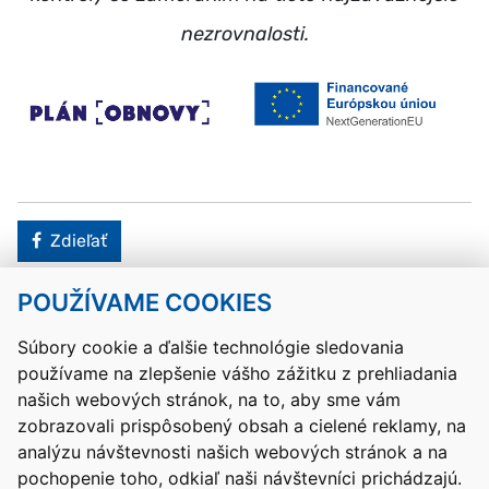
nezrovnalosti.
Facebook
Zdieľať
POUŽÍVAME COOKIES
Návrat hore
Súbory cookie a ďalšie technológie sledovania
používame na zlepšenie vášho zážitku z prehliadania
Kontakty
Mapa stránky
RSS
Vyhlásenie o prístupnosti
našich webových stránok, na to, aby sme vám
Nastavenia cookies
zobrazovali prispôsobený obsah a cielené reklamy, na
Prevádzkovateľom služby je Ministerstvo školstva, výskumu,
analýzu návštevnosti našich webových stránok a na
vývoja a mládeže Slovenskej republiky.
pochopenie toho, odkiaľ naši návštevníci prichádzajú.