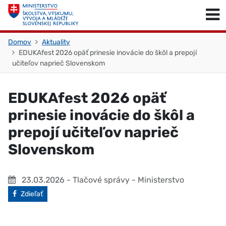
Skočiť na obsah
Skočiť na začiatok stránky
Domov
Aktuality
EDUKAfest 2026 opäť prinesie inovácie do škôl a prepojí
učiteľov naprieč Slovenskom
EDUKAfest 2026 opäť
prinesie inovácie do škôl a
prepojí učiteľov naprieč
Slovenskom
23.03.2026
- Tlačové správy - Ministerstvo
Facebook
Zdieľať