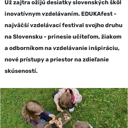
Už zajtra ožijú desiatky slovenských škôl
inovatívnym vzdelávaním. EDUKAfest -
najväčší vzdelávací festival svojho druhu
na Slovensku - prinesie učiteľom, žiakom
a odborníkom na vzdelávanie inšpiráciu,
nové prístupy a priestor na zdieľanie
skúseností.