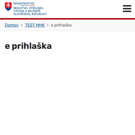
Skočiť na obsah
Skočiť na začiatok stránky
Domov
TEST MHK
e prihlaška
e prihlaška