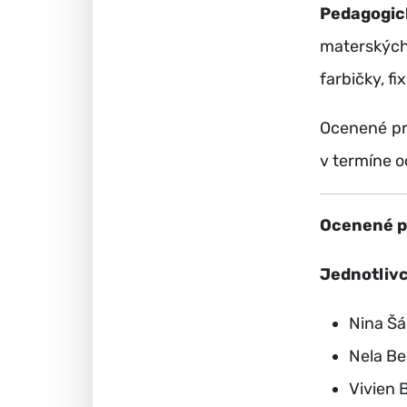
Pedagogic
materských
farbičky, fi
Ocenené prá
v termíne o
Ocenené pr
Jednotlivc
Nina Šá
Nela Be
Vivien 