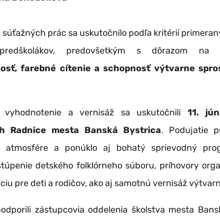
súťažných prác sa uskutočnilo podľa kritérií primera
i predškolákov, predovšetkým s dôrazom n
osť, farebné cítenie a schopnosť výtvarne spro
é vyhodnotenie a vernisáž sa uskutočnili
11. jú
ch Radnice mesta Banská Bystrica
. Podujatie p
j atmosfére a ponúklo aj bohatý sprievodný pro
stúpenie detského folklórneho súboru, príhovory orga
pciu pre deti a rodičov, ako aj samotnú vernisáž výtvarn
podporili zástupcovia oddelenia školstva mesta Bansk