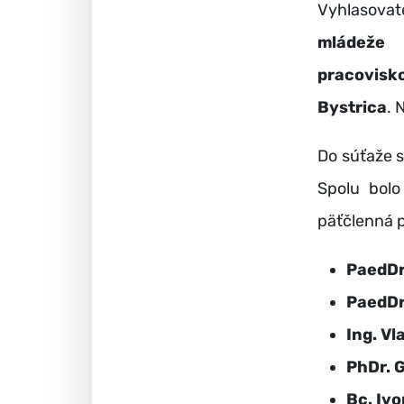
Vyhlasova
mládeže 
pracovisk
Bystrica
. 
Do súťaže s
Spolu bol
päťčlenná p
PaedDr
PaedDr
Ing. Vl
PhDr. 
Bc. Iv