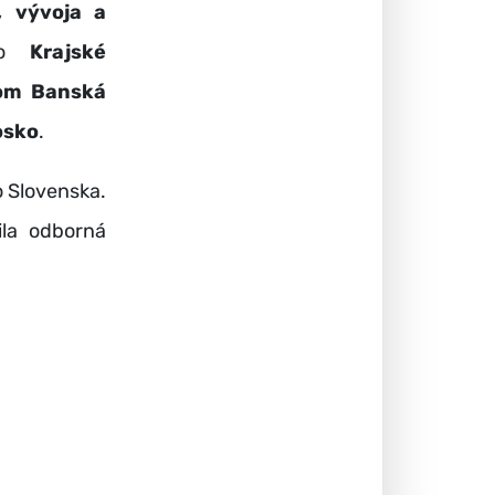
, vývoja a
ilo
Krajské
om Banská
osko
.
 Slovenska.
ila odborná