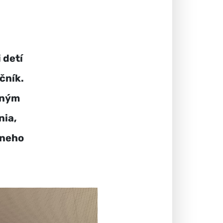
 detí
čník.
vným
nia,
lneho