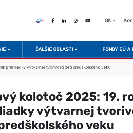
SK
Kon
EDU TV
Facebook
LinkedIn
Instagram
Twitter
NIE
ĎALŠIE OBLASTI
FONDY EÚ A
ík prehliadky výtvarnej tvorivosti detí predškolského veku
vý kolotoč 2025: 19. r
liadky výtvarnej tvoriv
 predškolského veku