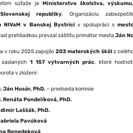
teľom súťaže je
Ministerstvo školstva, výskumu
Slovenskej republiky
. Organizáciu zabezpeč
o NIVaM v Banskej Bystrici
v spolupráci s
mest
Nad prehliadkou prevzal záštitu primátor mesta
Ján N
a v roku 2025 zapojilo
203 materských škôl
z celého
o zaslaných
1 157 výtvarných prác
, ktoré hodnot
orota v zložení:
. Ján Husár, PhD.
– predseda komisie
. Renáta Pondelíková, PhD.
adimír Laššák, PhD.
Gabriela Pavúková
ona Benedeková