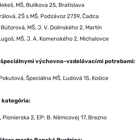
ekeš, MŠ, Bulíkova 25, Bratislava
Králová, ZŠ s MŠ, Podzávoz 2739, Čadca
 Bútorová, MŠ, J. V. Dolinského 2, Martin
Lugoš, MŠ, J. A. Komenského 2, Michalovce
 špeciálnymi výchovno-vzdelávacími potrebami:
Pokutová, Špeciálna MŠ, Ľudová 15, Košice
 kategória:
, Pionierska 2, EP: B. Němcovej 17, Brezno