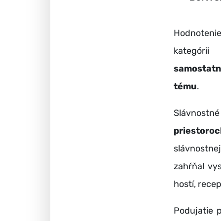
Hodnotenie 
kategóri
samostatn
tému
.
Slávnostn
priestoro
slávnostne
zahŕňal vy
hostí, rece
Podujatie 