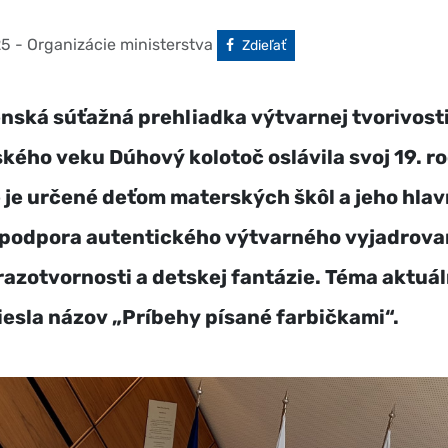
25
- Organizácie ministerstva
Facebook
Zdieľať
nská súťažná prehliadka výtvarnej tvorivosti
kého veku Dúhový kolotoč oslávila svoj 19. ro
 je určené deťom materských škôl a jeho hla
 podpora autentického výtvarného vyjadrova
razotvornosti a detskej fantázie. Téma aktuá
iesla názov „Príbehy písané farbičkami“.