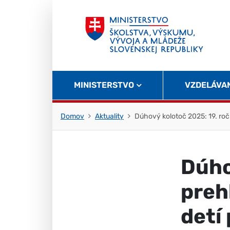
Skočiť na obsah
Skočiť na začiatok stránky
MINISTERSTVO
VZDELÁVA
Domov
Aktuality
Dúhový kolotoč 2025: 19. ročn
Dúho
preh
detí