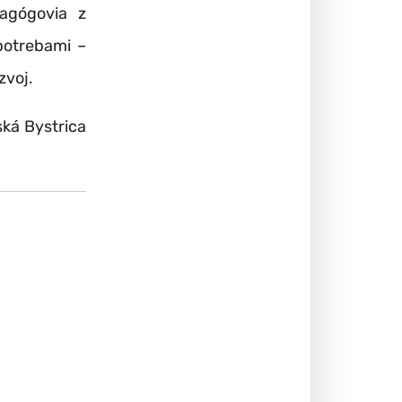
agógovia z
potrebami –
zvoj.
ská Bystrica