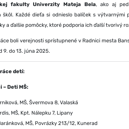
kej fakulty Univerzity Mateja Bela
, ako aj ped
 škôl. Každé dieťa si odnieslo balíček s výtvarnými 
xky a ďalšie pomôcky, ktoré podporia ich ďalší tvorivý ro
ce boli verejnosti sprístupnené v Radnici mesta Ban
d 9. do 13. júna 2025.
áce detí:
i – Deti MŠ:
rniková, MŠ, Švermova 8, Valaská
rdis, MŠ, Kpt. Nálepku 7, Lipany
Baránková, MŠ, Povrázky 213/12, Kunerad