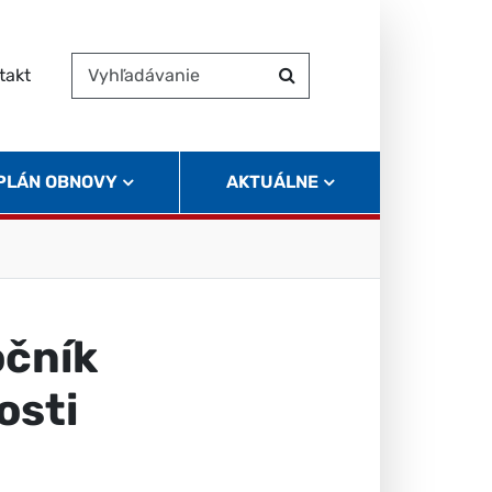
takt
Vyhľadávanie
Hľadať
 PLÁN OBNOVY
AKTUÁLNE
očník
osti