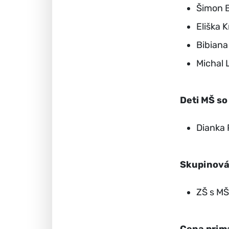
Šimon B
Eliška 
Bibiana
Michal 
Deti MŠ so
Dianka 
Skupinová
ZŠ s MŠ