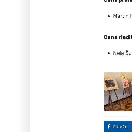
Cena prim
Martin 
Cena riadi
Nela Šu
Faceboo
Zdieľať