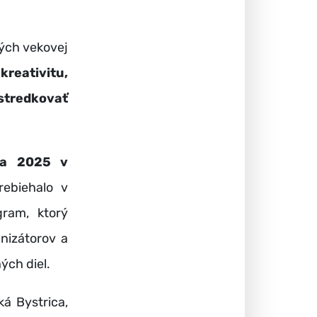
ných vekovej
a
kreativitu,
stredkovať
na 2025 v
rebiehalo v
gram, ktorý
nizátorov a
ých diel.
á Bystrica,