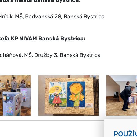
átora mesta Banská Bystrica:
Hríbik, MŠ, Radvanská 28, Banská Bystrica
teľa KP NIVAM Banská Bystrica:
cháňová, MŠ, Družby 3, Banská Bystrica
k
POUŽÍ