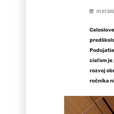
01.07.20
Celoslove
predškols
Podujatie
cieľom je
rozvoj ob
ročníka n