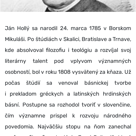
Ján Hollý sa narodil 24. marca 1785 v Borskom
Mikuláši. Po štúdiách v Skalici, Bratislave a Trnave,
kde absolvoval filozofiu i teológiu a rozvíjal svoj
literárny talent pod vplyvom významných
osobností, bol v roku 1808 vysvätený za kňaza. Už
počas štúdií sa venoval básnickej tvorbe
i prekladom gréckych a latinských hrdinských
básní. Postupne sa rozhodol tvoriť v slovenčine,
čím významne prispel k rozvoju národného
povedomia. Najväčšiu stopu na ňom zanechal