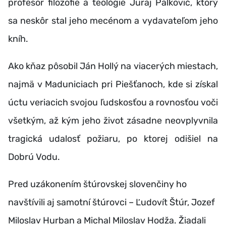
profesor filozofie a teológie Juraj Palkovič, ktorý
sa neskôr stal jeho mecénom a vydavateľom jeho
kníh.
Ako kňaz pôsobil Ján Hollý na viacerých miestach,
najmä v Maduniciach pri Piešťanoch, kde si získal
úctu veriacich svojou ľudskosťou a rovnosťou voči
všetkým, až kým jeho život zásadne neovplyvnila
tragická udalosť požiaru, po ktorej odišiel na
Dobrú Vodu.
Pred uzákonením štúrovskej slovenčiny ho
navštívili aj samotní štúrovci – Ľudovít Štúr, Jozef
Miloslav Hurban a Michal Miloslav Hodža. Žiadali