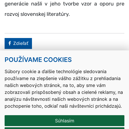
generácie našli v jeho tvorbe vzor a oporu pre
rozvoj slovenskej literatúry.
Facebook
Zdieľať
POUŽÍVAME COOKIES
Návrat hore
Súbory cookie a ďalšie technológie sledovania
používame na zlepšenie vášho zážitku z prehliadania
Kontakty
Mapa stránky
RSS
Vyhlásenie o prístupnosti
našich webových stránok, na to, aby sme vám
Nastavenia cookies
zobrazovali prispôsobený obsah a cielené reklamy, na
Prevádzkovateľom služby je Ministerstvo školstva, výskumu,
analýzu návštevnosti našich webových stránok a na
vývoja a mládeže Slovenskej republiky.
pochopenie toho, odkiaľ naši návštevníci prichádzajú.
Tvorba stránok
: Aglo Solutions
Redakčný systém
: SysCom
Súhlasím