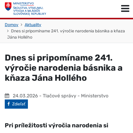
Skočiť na obsah
Skočiť na začiatok stránky
Domov
Aktuality
Dnes si pripomíname 241. výročie narodenia básnika a kňaza
Jána Hollého
Dnes si pripomíname 241.
výročie narodenia básnika a
kňaza Jána Hollého
24.03.2026
- Tlačové správy - Ministerstvo
Facebook
Zdieľať
Pri príležitosti výročia narodenia si