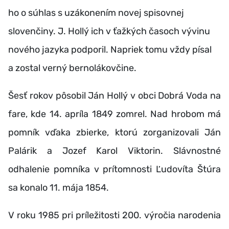
ho o súhlas s uzákonením novej spisovnej
slovenčiny. J. Hollý ich v ťažkých časoch vývinu
nového jazyka podporil. Napriek tomu vždy písal
a zostal verný bernolákovčine.
Šesť rokov pôsobil Ján Hollý v obci Dobrá Voda na
fare, kde 14. apríla 1849 zomrel.
N
ad hrobom má
pomník vďaka zbierke, ktorú zorganizovali Ján
Palárik a Jozef Karol Viktorin. Slávnostné
odhalenie pomníka v prítomnosti Ľudovíta Štúra
sa konalo 11. mája 1854.
V roku 1985 pri príležitosti 200. výročia narodenia