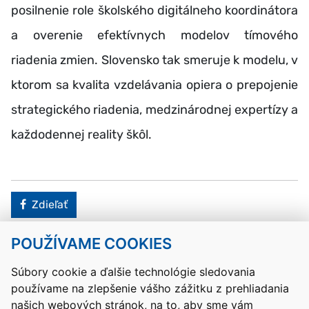
posilnenie role školského digitálneho koordinátora
a overenie efektívnych modelov tímového
riadenia zmien. Slovensko tak smeruje k modelu, v
ktorom sa kvalita vzdelávania opiera o prepojenie
strategického riadenia, medzinárodnej expertízy a
každodennej reality škôl.
Facebook
Zdieľať
POUŽÍVAME COOKIES
Návrat hore
Súbory cookie a ďalšie technológie sledovania
používame na zlepšenie vášho zážitku z prehliadania
Kontakty
Mapa stránky
RSS
Vyhlásenie o prístupnosti
našich webových stránok, na to, aby sme vám
Nastavenia cookies