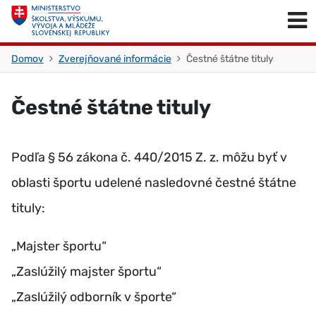
Skočiť na obsah
Skočiť na začiatok stránky
Domov
Zverejňované informácie
Čestné štátne tituly
Čestné štátne tituly
Podľa § 56 zákona č. 440/2015 Z. z. môžu byť v
oblasti športu udelené nasledovné čestné štátne
tituly:
„Majster športu“
„Zaslúžilý majster športu“
„Zaslúžilý odborník v športe“