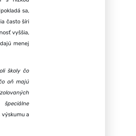
pokladá sa,
a často šíri
nosť vyššia,
edajú menej
li školy čo
 čo oň majú
izolovaných
 špeciálne
y, výskumu a