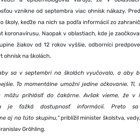
sťou vznikne od septembra viac ohnísk nákazy. Pred
 o školy, keďže na nich sa podľa informácií zo zahraniči
nt koronavírusu. Naopak v oblastiach, kde je zaočkova
upine žiakov od 12 rokov vyššie, odborníci predpov
t ohnísk na školách.
by sa v septembri na školách vyučovalo, a aby bo
ejšie. To momentálne umožní jedine očkovanie. Tí,
 môžu prihlásiť do čakárne. Avšak vieme, že v 
h je ťažká dostupnosť informácií. Preto sa
e aj na túto skupinu,“
priblížil minister školstva, ved
ranislav Gröhling.