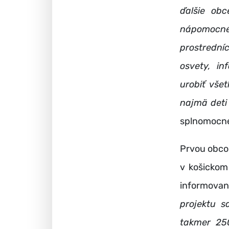
ďalšie obc
nápomocn
prostrední
osvety, in
urobiť vše
najmä deti
splnomocne
Prvou obcou
v košickom
informovaní
projektu s
takmer 250