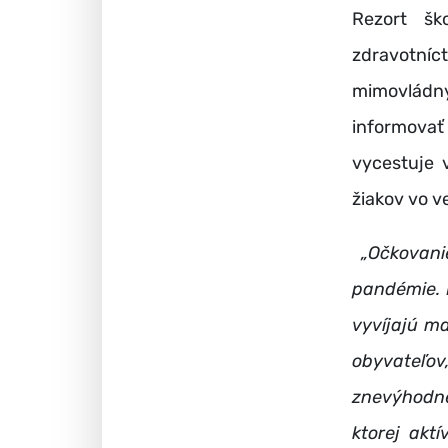
Rezort šk
zdravotní
mimovládny
informovať
vycestuje 
žiakov vo v
„Očkovanie
pandémie. 
vyvíjajú m
obyvateľo
znevýhodne
ktorej akt