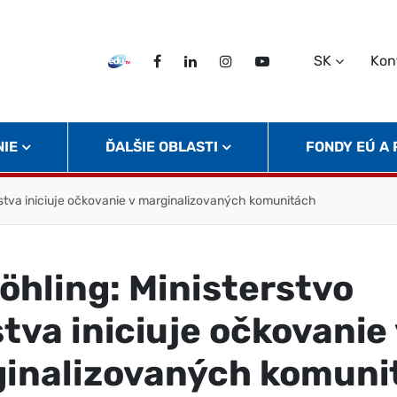
SK
Kon
EDU TV
Facebook
LinkedIn
Instagram
Twitter
NIE
ĎALŠIE OBLASTI
FONDY EÚ A
olstva iniciuje očkovanie v marginalizovaných komunitách
röhling: Ministerstvo
stva iniciuje očkovanie
inalizovaných komuni