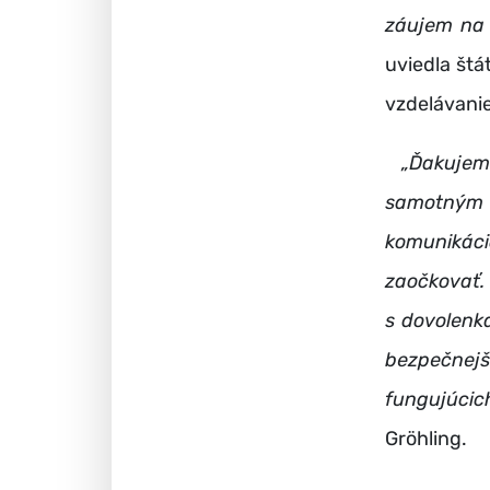
záujem na 
uviedla štá
vzdelávanie
„Ďakujeme
samotným r
komunikác
zaočkovať. 
s dovolenk
bezpečnejší
fungujúcic
Gröhling.