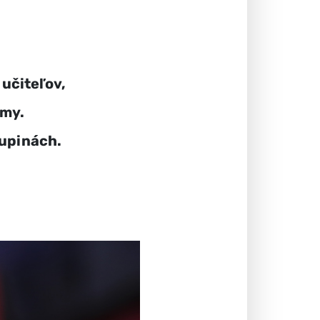
učiteľov,
ímy.
kupinách.