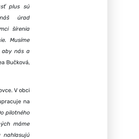
ásť plus sú
 náš úrad
mci šírenia
cie. Musíme
, aby nás a
ea Bučková,
ovce. V obci
upracuje na
o pilotného
vaných máme
u nahlasujú