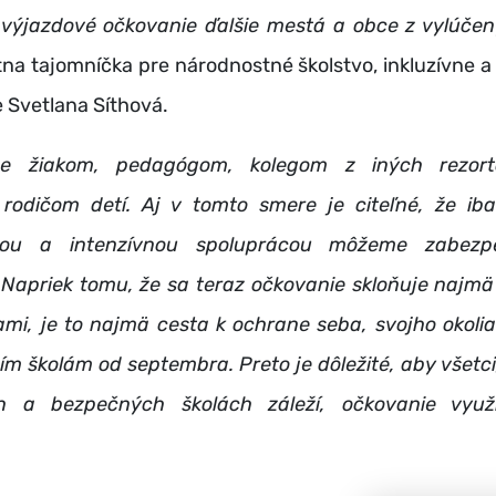
výjazdové očkovanie ďalšie mestá a obce z vylúčenýc
tna tajomníčka pre národnostné školstvo, inkluzívne a
 Svetlana Síthová.
 žiakom, pedagógom, kolegom z iných rezort
odičom detí. Aj v tomto smere je citeľné, že ib
iou a intenzívnou spoluprácou môžeme zabezpe
Napriek tomu, že sa teraz očkovanie skloňuje najmä 
ami, je to najmä cesta k ochrane seba, svojho okolia
m školám od septembra. Preto je dôležité, aby všetc
h a bezpečných školách záleží, očkovanie využil