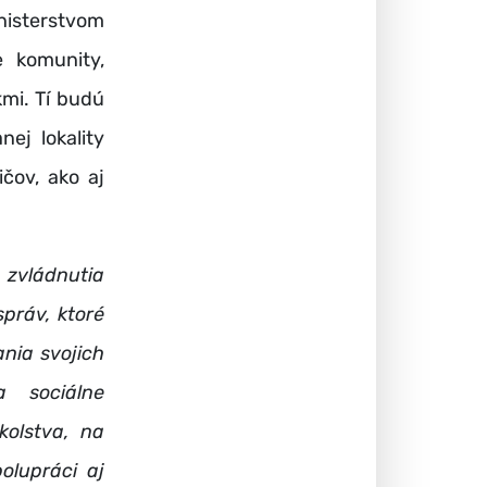
isterstvom
 komunity,
mi. Tí budú
ej lokality
čov, ako aj
 zvládnutia
práv, ktoré
nia svojich
a sociálne
kolstva, na
olupráci aj