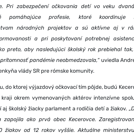
e. Pri zabezpečení očkovania detí vo veku dvan
é pomáhajúce profesie, ktoré koordinuje
ctvom národných projektov a sú aktívne aj v rá
formovanosti a pri poskytovaní potrebnej asisten
tko preto, aby nasledujúci školský rok prebiehal tak
 prítomnosť pandémie neobmedzovala,“
uviedla Andr
nkyňa vlády SR pre rómske komunity.
, do ktorej výjazdový očkovací tím pôjde, budú Kecer
 kraji okrem vymenovaných aktérov intenzívne spol
 aj školský žiacky parlament a rodičia detí a žiakov.
„D
a zapojila ako prvá obec Kecerovce. Zaregistro
 žiakov od 12 rokov vyššie. Aktuálne ministerstv