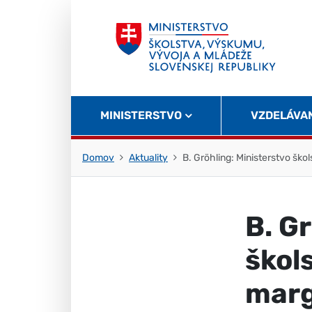
Skočiť na obsah
Skočiť na začiatok stránky
MINISTERSTVO
VZDELÁVA
Domov
Aktuality
B. Gröhling: Ministerstvo šk
B. G
škol
marg