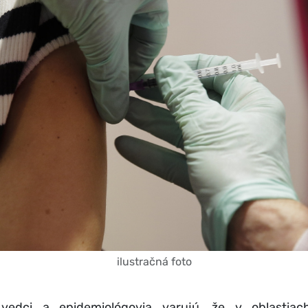
ilustračná foto
 vedci a epidemiológovia varujú, že v oblastia