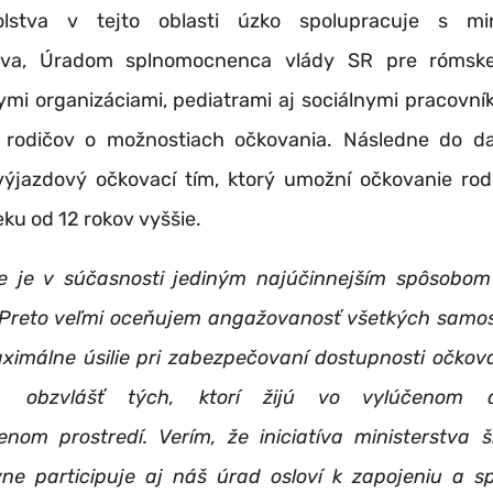
olstva v tejto oblasti úzko spolupracuje s min
ctva, Úradom splnomocnenca vlády SR pre rómske
mi organizáciami, pediatrami aj sociálnymi pracovník
 rodičov o možnostiach očkovania. Následne do dan
výjazdový očkovací tím, ktorý umožní očkovanie rodi
eku od 12 rokov vyššie.
 je v súčasnosti jediným najúčinnejším spôsobom
Preto veľmi oceňujem angažovanosť všetkých samos
aximálne úsilie pri zabezpečovaní dostupnosti očkova
v, obzvlášť tých, ktorí žijú vo vylúčenom 
nom prostredí. Verím, že iniciatíva ministerstva š
ívne participuje aj náš úrad osloví k zapojeniu a sp