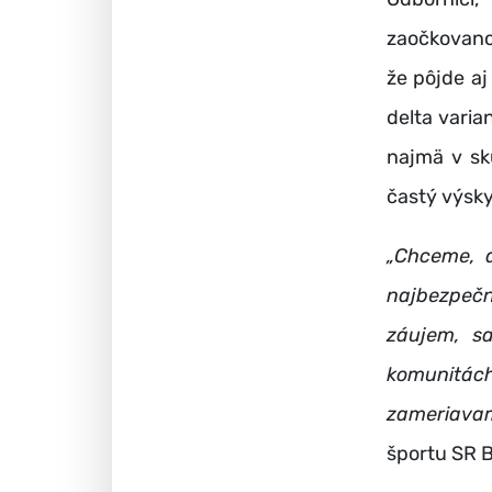
zaočkovano
že pôjde aj
delta varia
najmä v sk
častý výsky
„Chceme, a
najbezpečn
záujem, sa
komunitác
zameriavam
športu SR B