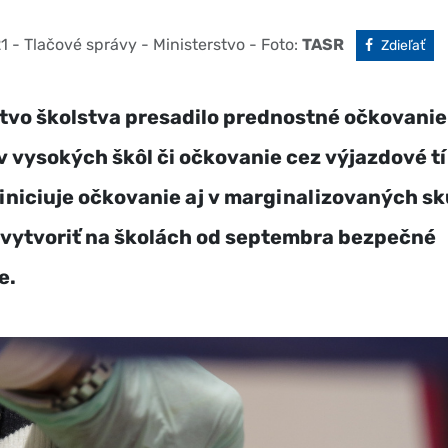
21
- Tlačové správy - Ministerstvo
- Foto:
TASR
Facebook
Zdieľať
tvo školstva presadilo prednostné očkovanie 
 vysokých škôl či očkovanie cez výjazdové t
iniciuje očkovanie aj v marginalizovaných s
 vytvoriť na školách od septembra bezpečné
e.