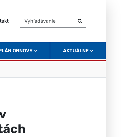
takt
Vyhľadávanie
Hľadať
 PLÁN OBNOVY
AKTUÁLNE
 v
tách