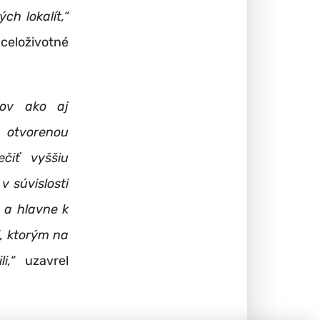
h lokalít,“
 celoživotné
ov ako aj
a otvorenou
čiť vyššiu
v súvislosti
 a hlavne k
i, ktorým na
i,“
uzavrel