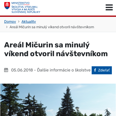
Skočiť na obsah
Skočiť na začiatok stránky
Domov
Aktuality
Areál Mičurin sa minulý víkend otvoril návštevníkom
Areál Mičurin sa minulý
víkend otvoril návštevníkom
05.06.2018
- Ďalšie informácie o školstve
Facebook
Zdieľať