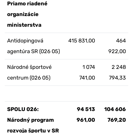
Priamo riadené
organizácie
ministerstva
Antidopingová
415 831,00
464
agentúra SR (026 05)
922,00
Národné športové
1 074
2 248
centrum (026 05)
741,00
794,33
SPOLU 026:
94 513
104 606
Národný program
961,00
769,20
rozvoja športu v SR