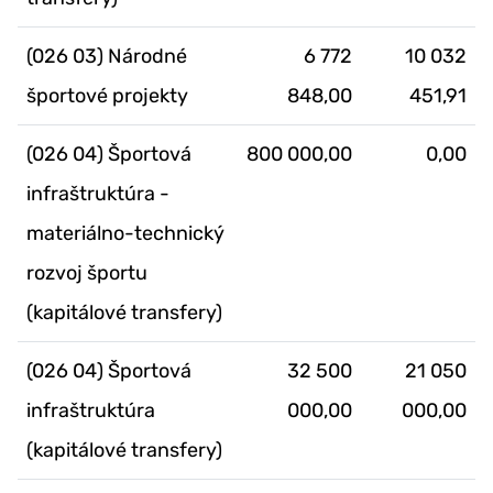
(026 03) Národné
6 772
10 032
športové projekty
848,00
451,91
(026 04) Športová
800 000,00
0,00
infraštruktúra -
materiálno-technický
rozvoj športu
(kapitálové transfery)
(026 04) Športová
32 500
21 050
infraštruktúra
000,00
000,00
(kapitálové transfery)