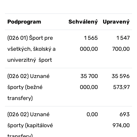
Podprogram
Schválený
Upravený
(026 01) Šport pre
1 565
1 547
všetkých, školský a
000,00
700,00
univerzitný šport
(026 02) Uznané
35 700
35 596
športy (bežné
000,00
573,97
transfery)
(026 02) Uznané
0,00
693
športy (kapitálové
974,00
transfery)