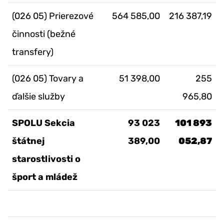
(026 05) Prierezové
564 585,00
216 387,19
činnosti (bežné
transfery)
(026 05) Tovary a
51 398,00
255
ďalšie služby
965,80
SPOLU Sekcia
93 023
101 893
štátnej
389,00
052,87
starostlivosti o
šport a mládež