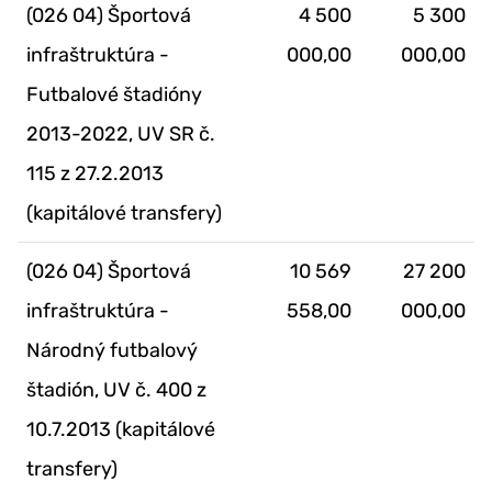
(026 04) Športová
4 500
5 300
infraštruktúra -
000,00
000,00
Futbalové štadióny
2013-2022, UV SR č.
115 z 27.2.2013
(kapitálové transfery)
(026 04) Športová
10 569
27 200
infraštruktúra -
558,00
000,00
Národný futbalový
štadión, UV č. 400 z
10.7.2013 (kapitálové
transfery)