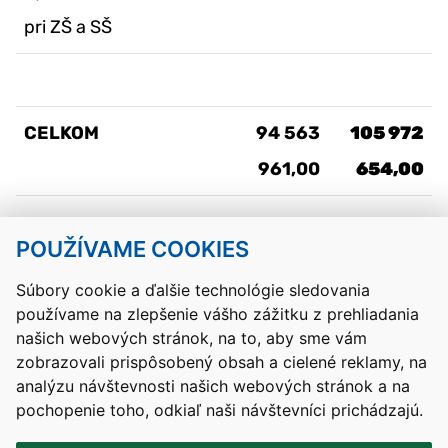
pri ZŠ a SŠ
CELKOM
94 563
105 972
961,00
654,00
POUŽÍVAME COOKIES
Návrat hore
Súbory cookie a ďalšie technológie sledovania
používame na zlepšenie vášho zážitku z prehliadania
Kontakty
Mapa stránky
RSS
Vyhlásenie o prístupnosti
našich webových stránok, na to, aby sme vám
Nastavenia cookies
zobrazovali prispôsobený obsah a cielené reklamy, na
Prevádzkovateľom služby je Ministerstvo školstva, výskumu,
analýzu návštevnosti našich webových stránok a na
vývoja a mládeže Slovenskej republiky.
pochopenie toho, odkiaľ naši návštevníci prichádzajú.
Tvorba stránok
: Aglo Solutions