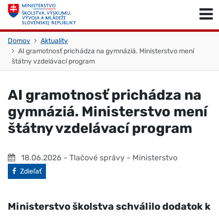
Skočiť na obsah
Skočiť na začiatok stránky
Domov
Aktuality
AI gramotnosť prichádza na gymnáziá. Ministerstvo mení
štátny vzdelávací program
AI gramotnosť prichádza na
gymnáziá. Ministerstvo mení
štátny vzdelávací program
18.06.2026
- Tlačové správy - Ministerstvo
Facebook
Zdieľať
Ministerstvo školstva schválilo dodatok k