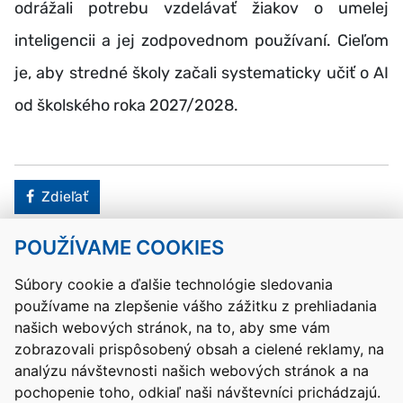
odrážali potrebu vzdelávať žiakov o umelej
inteligencii a jej zodpovednom používaní. Cieľom
je, aby stredné školy začali systematicky učiť o AI
od školského roka 2027/2028.
Facebook
Zdieľať
POUŽÍVAME COOKIES
Návrat hore
Súbory cookie a ďalšie technológie sledovania
používame na zlepšenie vášho zážitku z prehliadania
Kontakty
Mapa stránky
RSS
Vyhlásenie o prístupnosti
našich webových stránok, na to, aby sme vám
Nastavenia cookies
zobrazovali prispôsobený obsah a cielené reklamy, na
Prevádzkovateľom služby je Ministerstvo školstva, výskumu,
analýzu návštevnosti našich webových stránok a na
vývoja a mládeže Slovenskej republiky.
pochopenie toho, odkiaľ naši návštevníci prichádzajú.