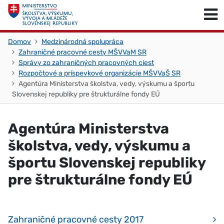
Skočiť na obsah
Skočiť na začiatok stránky
Domov
Medzinárodná spolupráca
Zahraničné pracovné cesty MŠVVaM SR
Správy zo zahraničných pracovných ciest
Rozpočtové a príspevkové organizácie MŠVVaŠ SR
Agentúra Ministerstva školstva, vedy, výskumu a športu
Slovenskej republiky pre štrukturálne fondy EÚ
Agentúra Ministerstva
školstva, vedy, výskumu a
športu Slovenskej republiky
pre štrukturálne fondy EÚ
Zahraničné pracovné cesty 2017